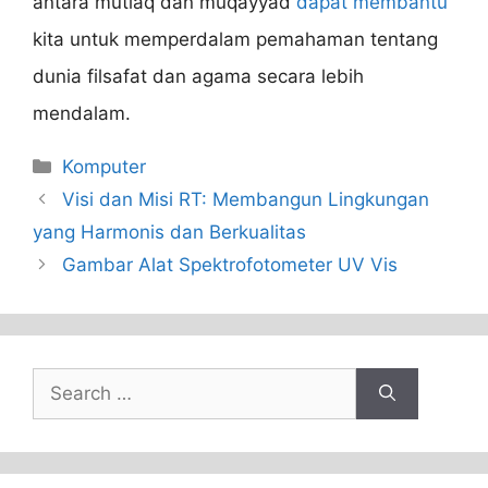
antara mutlaq dan muqayyad
dapat membantu
kita untuk memperdalam pemahaman tentang
dunia filsafat dan agama secara lebih
mendalam.
Categories
Komputer
Visi dan Misi RT: Membangun Lingkungan
yang Harmonis dan Berkualitas
Gambar Alat Spektrofotometer UV Vis
Search
for: