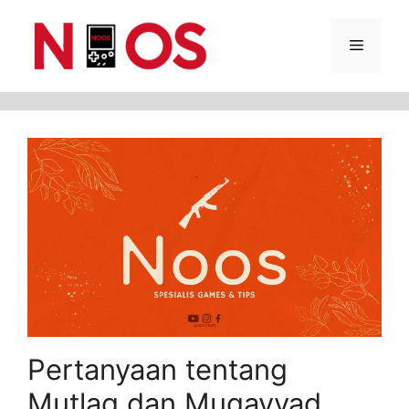
Skip
Menu
to
content
Pertanyaan tentang
Mutlaq dan Muqayyad