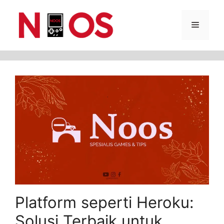
Skip
Menu
to
content
Platform seperti Heroku:
Solusi Terbaik untuk