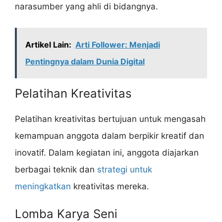
narasumber yang ahli di bidangnya.
Artikel Lain:
Arti Follower: Menjadi
Pentingnya dalam Dunia Digital
Pelatihan Kreativitas
Pelatihan kreativitas bertujuan untuk mengasah
kemampuan anggota dalam berpikir kreatif dan
inovatif. Dalam kegiatan ini, anggota diajarkan
berbagai teknik dan
strategi untuk
meningkatkan
kreativitas mereka.
Lomba Karya Seni