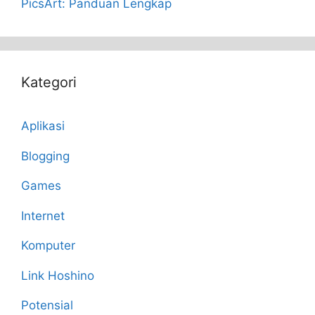
PicsArt: Panduan Lengkap
Kategori
Aplikasi
Blogging
Games
Internet
Komputer
Link Hoshino
Potensial