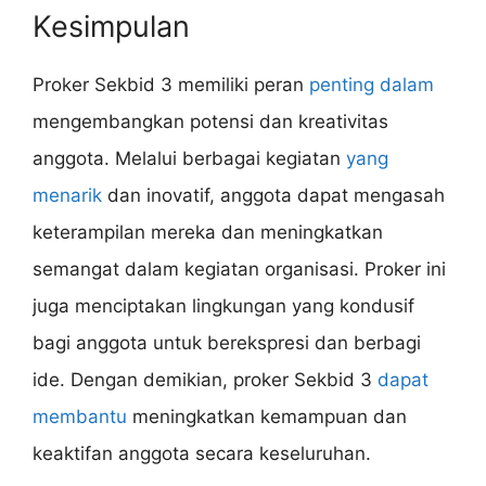
Kesimpulan
Proker Sekbid 3 memiliki peran
penting dalam
mengembangkan potensi dan kreativitas
anggota. Melalui berbagai kegiatan
yang
menarik
dan inovatif, anggota dapat mengasah
keterampilan mereka dan meningkatkan
semangat dalam kegiatan organisasi. Proker ini
juga menciptakan lingkungan yang kondusif
bagi anggota untuk berekspresi dan berbagi
ide. Dengan demikian, proker Sekbid 3
dapat
membantu
meningkatkan kemampuan dan
keaktifan anggota secara keseluruhan.