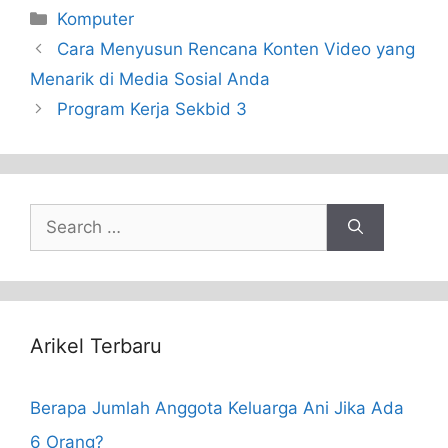
Categories
Komputer
Cara Menyusun Rencana Konten Video yang
Menarik di Media Sosial Anda
Program Kerja Sekbid 3
Search
for:
Arikel Terbaru
Berapa Jumlah Anggota Keluarga Ani Jika Ada
6 Orang?