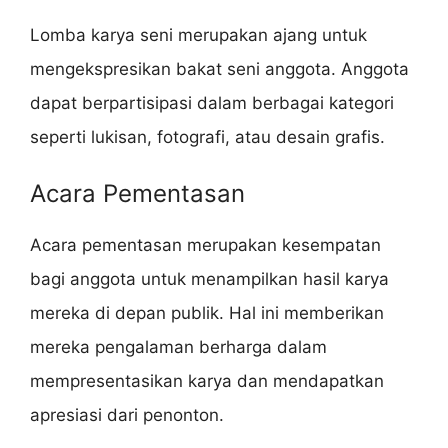
Lomba karya seni merupakan ajang untuk
mengekspresikan bakat seni anggota. Anggota
dapat berpartisipasi dalam berbagai kategori
seperti lukisan, fotografi, atau desain grafis.
Acara Pementasan
Acara pementasan merupakan kesempatan
bagi anggota untuk menampilkan hasil karya
mereka di depan publik. Hal ini memberikan
mereka pengalaman berharga dalam
mempresentasikan karya dan mendapatkan
apresiasi dari penonton.