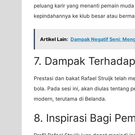
peluang karir yang menanti pemain muda 
kepindahannya ke klub besar atau bermain
Artikel Lain:
Dampak Negatif Seni: Mengg
7. Dampak Terhadap
Prestasi dan bakat Rafael Struijk telah
bola. Pada sesi ini, akan diulas tentan
modern, terutama di Belanda.
8. Inspirasi Bagi P