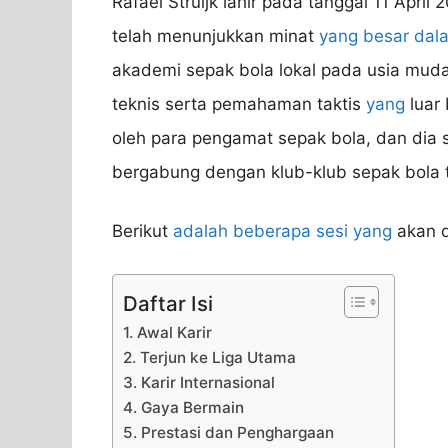
Rafael Struijk lahir pada tanggal 11 April
telah menunjukkan minat
yang besar dal
akademi sepak bola lokal pada usia mud
teknis serta pemahaman taktis
yang
luar 
oleh para pengamat sepak bola, dan dia
bergabung dengan klub-klub sepak bola 
Berikut
adalah beberapa sesi yang
akan d
Daftar Isi
1. Awal Karir
2. Terjun ke Liga Utama
3. Karir Internasional
4. Gaya Bermain
5. Prestasi dan Penghargaan