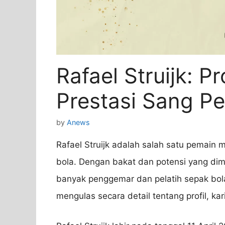
Rafael Struijk: Pro
Prestasi Sang P
by
Anews
Rafael Struijk adalah salah satu pemain
bola. Dengan bakat dan potensi yang dimil
banyak penggemar dan pelatih sepak bola 
mengulas secara detail tentang profil, kari