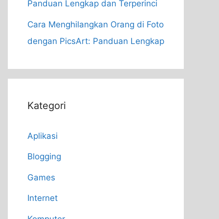
Panduan Lengkap dan Terperinci
Cara Menghilangkan Orang di Foto
dengan PicsArt: Panduan Lengkap
Kategori
Aplikasi
Blogging
Games
Internet
Komputer