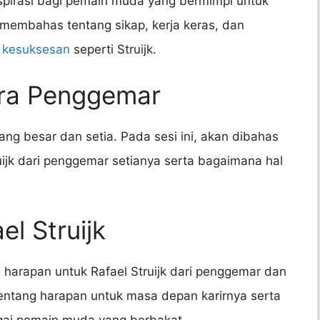
inspirasi bagi pemain muda yang bermimpi untuk
n membahas tentang sikap, kerja keras, dan
 kesuksesan
seperti Struijk.
ara Penggemar
ang besar dan setia. Pada sesi ini, akan dibahas
uijk dari penggemar setianya serta bagaimana hal
el Struijk
n harapan untuk Rafael Struijk dari penggemar dan
entang harapan untuk masa depan karirnya serta