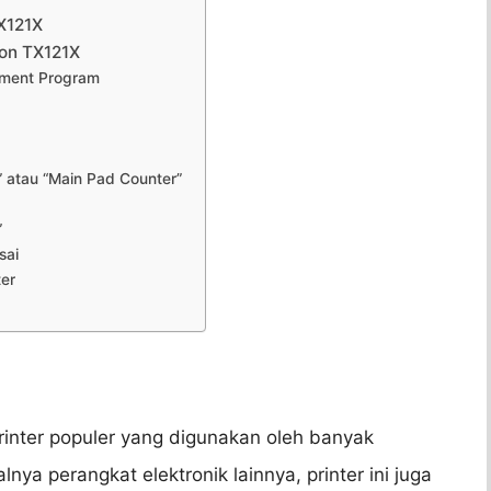
X121X
son TX121X
tment Program
” atau “Main Pad Counter”
”
sai
ter
rinter populer yang digunakan oleh banyak
nya perangkat elektronik lainnya, printer ini juga