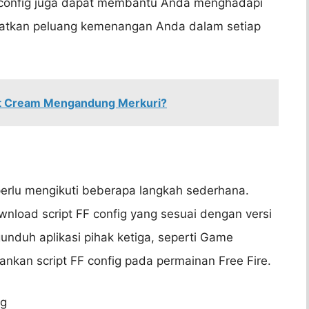
FF config juga dapat membantu Anda menghadapi
atkan peluang kemenangan Anda dalam setiap
ht Cream Mengandung Merkuri?
perlu mengikuti beberapa langkah sederhana.
load script FF config yang sesuai dengan versi
unduh aplikasi pihak ketiga, seperti Game
kan script FF config pada permainan Free Fire.
ig