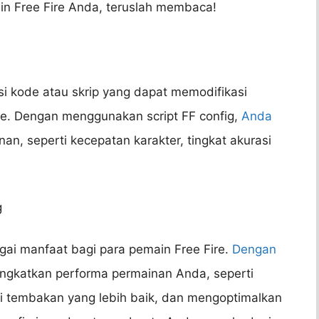
n Free Fire Anda, teruslah membaca!
risi kode atau skrip yang dapat memodifikasi
re. Dengan menggunakan script FF config,
Anda
n, seperti kecepatan karakter, tingkat akurasi
g
gai manfaat bagi para pemain Free Fire.
Dengan
ingkatkan performa permainan Anda, seperti
i tembakan yang lebih baik, dan mengoptimalkan