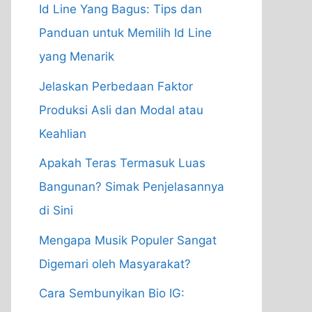
Id Line Yang Bagus: Tips dan
Panduan untuk Memilih Id Line
yang Menarik
Jelaskan Perbedaan Faktor
Produksi Asli dan Modal atau
Keahlian
Apakah Teras Termasuk Luas
Bangunan? Simak Penjelasannya
di Sini
Mengapa Musik Populer Sangat
Digemari oleh Masyarakat?
Cara Sembunyikan Bio IG: