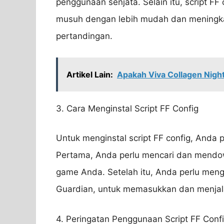
penggunaan senjata. Selain itu, script 
musuh dengan lebih mudah dan meningk
pertandingan.
Artikel Lain:
Apakah Viva Collagen Nig
3. Cara Menginstal Script FF Config
Untuk menginstal script FF config, Anda 
Pertama, Anda perlu mencari dan mendown
game Anda. Setelah itu, Anda perlu meng
Guardian, untuk memasukkan dan menjalan
4. Peringatan Penggunaan Script FF Conf