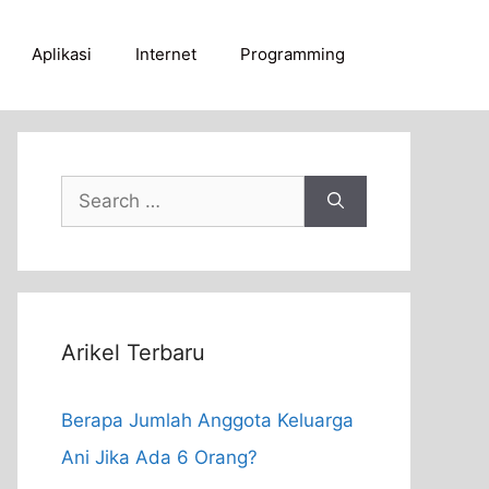
Aplikasi
Internet
Programming
Search
for:
Arikel Terbaru
Berapa Jumlah Anggota Keluarga
Ani Jika Ada 6 Orang?