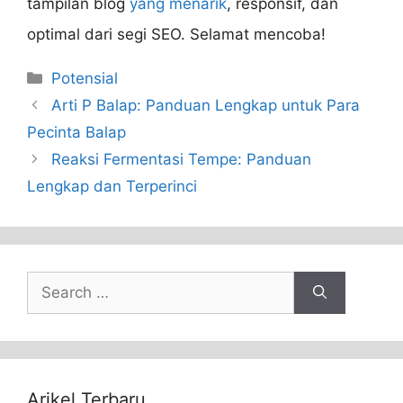
tampilan blog
yang menarik
, responsif, dan
optimal dari segi SEO. Selamat mencoba!
Categories
Potensial
Arti P Balap: Panduan Lengkap untuk Para
Pecinta Balap
Reaksi Fermentasi Tempe: Panduan
Lengkap dan Terperinci
Search
for:
Arikel Terbaru