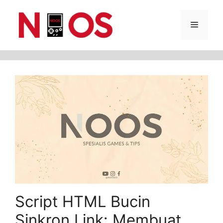
Skip
Menu
to
content
Script HTML Bucin
Sinkron Link: Membuat