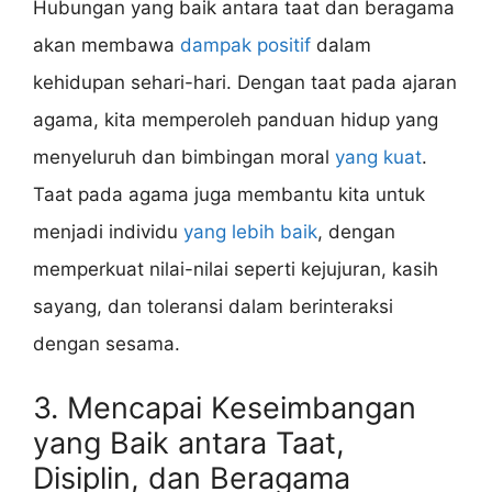
Hubungan yang baik antara taat dan beragama
akan membawa
dampak positif
dalam
kehidupan sehari-hari. Dengan taat pada ajaran
agama, kita memperoleh panduan hidup yang
menyeluruh dan bimbingan moral
yang kuat
.
Taat pada agama juga membantu kita untuk
menjadi individu
yang lebih baik
, dengan
memperkuat nilai-nilai seperti kejujuran, kasih
sayang, dan toleransi dalam berinteraksi
dengan sesama.
3. Mencapai Keseimbangan
yang Baik antara Taat,
Disiplin, dan Beragama