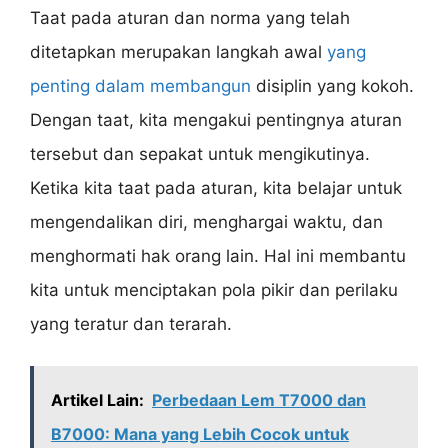
Taat pada aturan dan norma yang telah
ditetapkan merupakan langkah awal
yang
penting dalam membangun
disiplin yang kokoh.
Dengan taat, kita mengakui pentingnya aturan
tersebut dan sepakat untuk mengikutinya.
Ketika kita taat pada aturan, kita belajar untuk
mengendalikan diri, menghargai waktu, dan
menghormati hak orang lain. Hal ini membantu
kita untuk menciptakan pola pikir dan perilaku
yang teratur dan terarah.
Artikel Lain:
Perbedaan Lem T7000 dan
B7000: Mana yang Lebih Cocok untuk