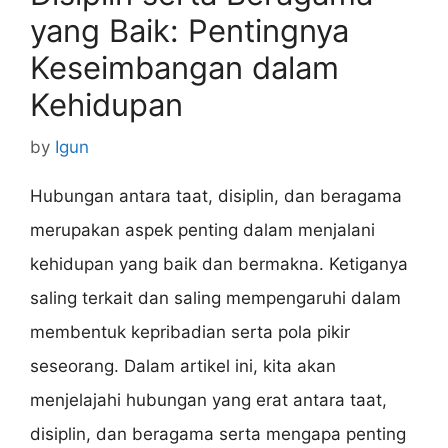
yang Baik: Pentingnya
Keseimbangan dalam
Kehidupan
by
Igun
Hubungan antara taat, disiplin, dan beragama
merupakan aspek penting dalam menjalani
kehidupan yang baik dan bermakna. Ketiganya
saling terkait dan saling mempengaruhi dalam
membentuk kepribadian serta pola pikir
seseorang. Dalam artikel ini, kita akan
menjelajahi hubungan yang erat antara taat,
disiplin, dan beragama serta mengapa penting