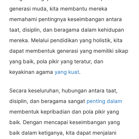
generasi muda, kita membantu mereka
memahami pentingnya keseimbangan antara
taat, disiplin, dan beragama dalam kehidupan
mereka. Melalui pendidikan yang holistik, kita
dapat membentuk generasi yang memiliki sikap
yang baik, pola pikir yang teratur, dan
keyakinan agama
yang kuat
.
Secara keseluruhan, hubungan antara taat,
disiplin, dan beragama sangat
penting dalam
membentuk kepribadian dan pola pikir yang
baik. Dengan mencapai keseimbangan yang
baik dalam ketiganya, kita dapat menjalani