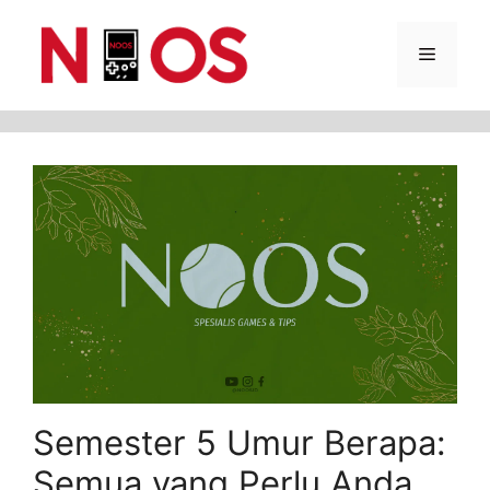
Skip
Menu
to
content
Semester 5 Umur Berapa:
Semua yang Perlu Anda