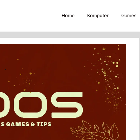
Home
Komputer
Games