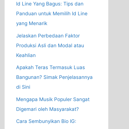
Id Line Yang Bagus: Tips dan
Panduan untuk Memilih Id Line
yang Menarik
Jelaskan Perbedaan Faktor
Produksi Asli dan Modal atau
Keahlian
Apakah Teras Termasuk Luas
Bangunan? Simak Penjelasannya
di Sini
Mengapa Musik Populer Sangat
Digemari oleh Masyarakat?
Cara Sembunyikan Bio IG: