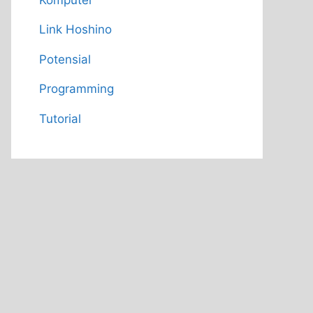
Link Hoshino
Potensial
Programming
Tutorial