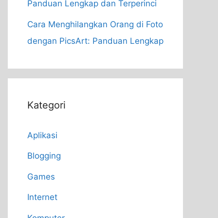
Panduan Lengkap dan Terperinci
Cara Menghilangkan Orang di Foto
dengan PicsArt: Panduan Lengkap
Kategori
Aplikasi
Blogging
Games
Internet
Komputer