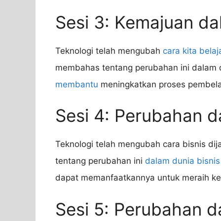
Sesi 3: Kemajuan da
Teknologi telah mengubah
cara kita belaj
membahas tentang perubahan ini dalam 
membantu
meningkatkan proses pembela
Sesi 4: Perubahan d
Teknologi telah mengubah cara bisnis dij
tentang perubahan ini
dalam dunia bisnis
dapat memanfaatkannya untuk meraih ke
Sesi 5: Perubahan da