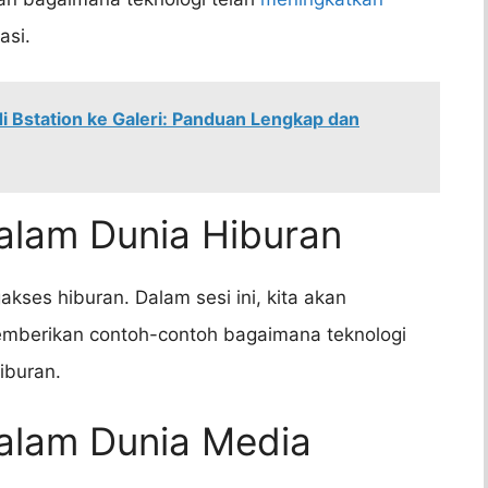
asi.
 Bstation ke Galeri: Panduan Lengkap dan
alam Dunia Hiburan
kses hiburan. Dalam sesi ini, kita akan
mberikan contoh-contoh bagaimana teknologi
iburan.
dalam Dunia Media