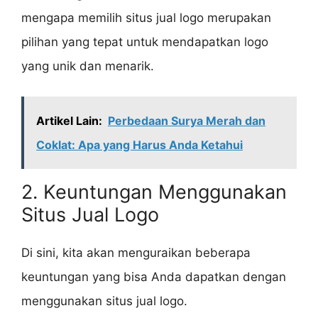
mengapa memilih situs jual logo merupakan
pilihan yang tepat untuk mendapatkan logo
yang unik dan menarik.
Artikel Lain:
Perbedaan Surya Merah dan
Coklat: Apa yang Harus Anda Ketahui
2. Keuntungan Menggunakan
Situs Jual Logo
Di sini, kita akan menguraikan beberapa
keuntungan yang bisa Anda dapatkan dengan
menggunakan situs jual logo.