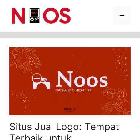
Skip
Menu
to
content
Situs Jual Logo: Tempat
Terbaik untuk