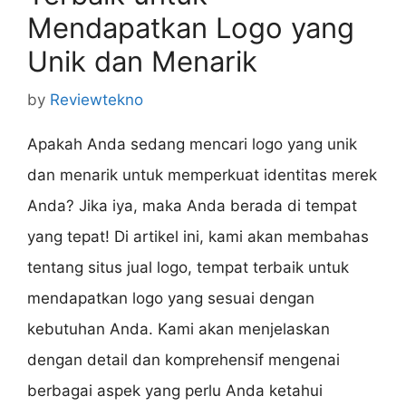
Mendapatkan Logo yang
Unik dan Menarik
by
Reviewtekno
Apakah Anda sedang mencari logo yang unik
dan menarik untuk memperkuat identitas merek
Anda? Jika iya, maka Anda berada di tempat
yang tepat! Di artikel ini, kami akan membahas
tentang situs jual logo, tempat terbaik untuk
mendapatkan logo yang sesuai dengan
kebutuhan Anda. Kami akan menjelaskan
dengan detail dan komprehensif mengenai
berbagai aspek yang perlu Anda ketahui