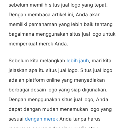
sebelum memilih situs jual logo yang tepat.
Dengan membaca artikel ini, Anda akan
memiliki pemahaman yang lebih baik tentang
bagaimana menggunakan situs jual logo untuk
memperkuat merek Anda.
Sebelum kita melangkah
lebih jauh
, mari kita
jelaskan apa itu situs jual logo. Situs jual logo
adalah platform online yang menyediakan
berbagai desain logo yang siap digunakan.
Dengan menggunakan situs jual logo, Anda
dapat dengan mudah menemukan logo yang
sesuai
dengan merek
Anda tanpa harus