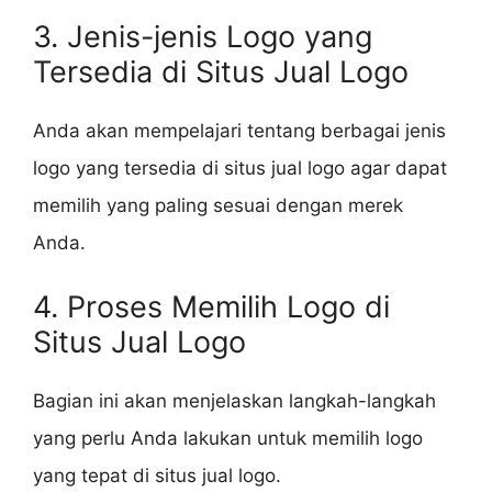
3. Jenis-jenis Logo yang
Tersedia di Situs Jual Logo
Anda akan mempelajari tentang berbagai jenis
logo yang tersedia di situs jual logo agar dapat
memilih yang paling sesuai dengan merek
Anda.
4. Proses Memilih Logo di
Situs Jual Logo
Bagian ini akan menjelaskan langkah-langkah
yang perlu Anda lakukan untuk memilih logo
yang tepat di situs jual logo.