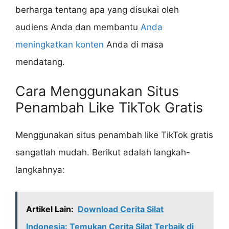
berharga tentang apa yang disukai oleh
audiens Anda dan membantu
Anda
meningkatkan konten
Anda di masa
mendatang.
Cara Menggunakan Situs
Penambah Like TikTok Gratis
Menggunakan situs penambah like TikTok gratis
sangatlah mudah. Berikut adalah langkah-
langkahnya:
Artikel Lain:
Download Cerita Silat
Indonesia: Temukan Cerita Silat Terbaik di