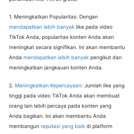
1. Meningkatkan Popularitas: Dengan
mendapatkan lebih banyak
like pada video
TikTok Anda, popularitas konten Anda akan
meningkat secara signifikan. Ini akan membantu
Anda
mendapatkan lebih banyak
pengikut dan
meningkatkan jangkauan konten Anda.
2.
Meningkatkan Kepercayaan
: Jumlah like yang
tinggi pada video TikTok Anda akan membuat
orang lain lebih percaya pada konten yang
Anda bagikan. Ini akan membantu Anda
membangun
reputasi yang baik
di platform