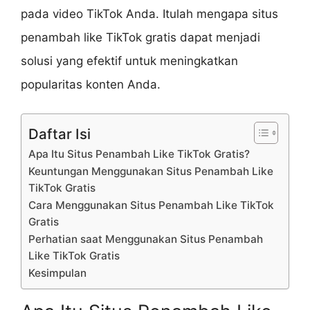
pada video TikTok Anda. Itulah mengapa situs
penambah like TikTok gratis dapat menjadi
solusi yang efektif untuk meningkatkan
popularitas konten Anda.
Daftar Isi
Apa Itu Situs Penambah Like TikTok Gratis?
Keuntungan Menggunakan Situs Penambah Like
TikTok Gratis
Cara Menggunakan Situs Penambah Like TikTok
Gratis
Perhatian saat Menggunakan Situs Penambah
Like TikTok Gratis
Kesimpulan