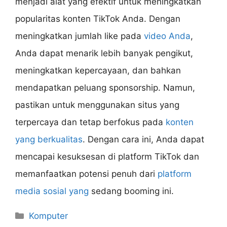
menjadi alat yang efektif untuk meningkatkan
popularitas konten TikTok Anda. Dengan
meningkatkan jumlah like pada
video Anda
,
Anda dapat menarik lebih banyak pengikut,
meningkatkan kepercayaan, dan bahkan
mendapatkan peluang sponsorship. Namun,
pastikan untuk menggunakan situs yang
terpercaya dan tetap berfokus pada
konten
yang berkualitas
. Dengan cara ini, Anda dapat
mencapai kesuksesan di platform TikTok dan
memanfaatkan potensi penuh dari
platform
media sosial yang
sedang booming ini.
Categories
Komputer