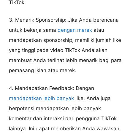
TikTok.
3. Menarik Sponsorship: Jika Anda berencana
untuk bekerja sama
dengan merek
atau
mendapatkan sponsorship, memiliki jumlah like
yang tinggi pada video TikTok Anda akan
membuat Anda terlihat lebih menarik bagi para
pemasang iklan atau merek.
4. Mendapatkan Feedback: Dengan
mendapatkan lebih banyak
like, Anda juga
berpotensi mendapatkan lebih banyak
komentar dan interaksi dari pengguna TikTok
lainnya. Ini dapat memberikan Anda wawasan