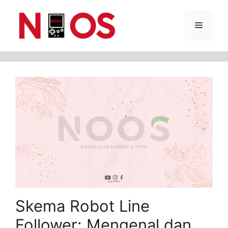
Skip
Menu
to
content
Skema Robot Line
Follower: Mengenal dan