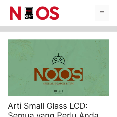
Skip
Menu
to
content
Arti Small Glass LCD:
Semua yang Perlu Anda