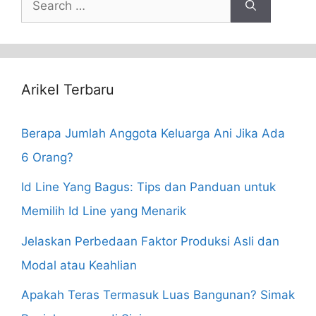
Search
for:
Arikel Terbaru
Berapa Jumlah Anggota Keluarga Ani Jika Ada
6 Orang?
Id Line Yang Bagus: Tips dan Panduan untuk
Memilih Id Line yang Menarik
Jelaskan Perbedaan Faktor Produksi Asli dan
Modal atau Keahlian
Apakah Teras Termasuk Luas Bangunan? Simak