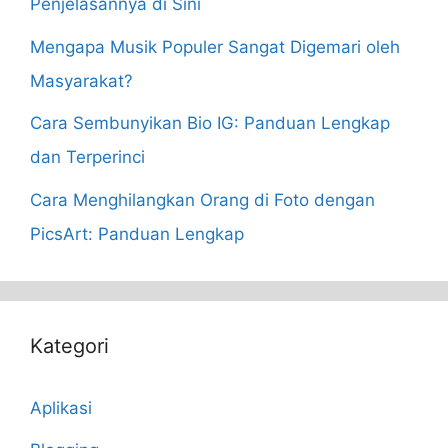
Penjelasannya di Sini
Mengapa Musik Populer Sangat Digemari oleh
Masyarakat?
Cara Sembunyikan Bio IG: Panduan Lengkap
dan Terperinci
Cara Menghilangkan Orang di Foto dengan
PicsArt: Panduan Lengkap
Kategori
Aplikasi