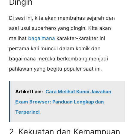
Dingin
Di sesi ini, kita akan membahas sejarah dan
asal usul superhero yang dingin. Kita akan
melihat
bagaimana
karakter-karakter ini
pertama kali muncul dalam komik dan
bagaimana mereka berkembang menjadi
pahlawan yang begitu populer saat ini.
Artikel Lain:
Cara Melihat Kunci Jawaban
Exam Browser: Panduan Lengkap dan
Terperinci
2. Kekuatan dan Kemampuan