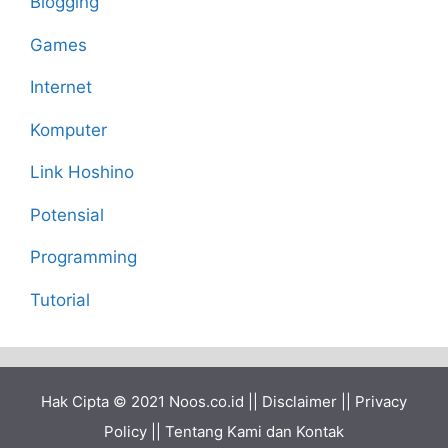
Blogging
Games
Internet
Komputer
Link Hoshino
Potensial
Programming
Tutorial
Hak Cipta © 2021
Noos.co.id
||
Disclaimer
||
Privacy
Policy
||
Tentang Kami dan Kontak