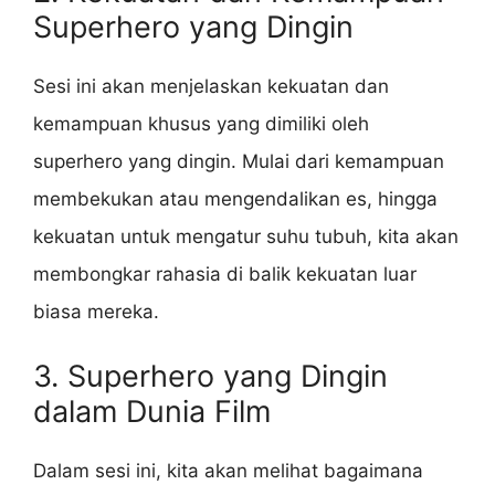
Superhero yang Dingin
Sesi ini akan menjelaskan kekuatan dan
kemampuan khusus yang dimiliki oleh
superhero yang dingin. Mulai dari kemampuan
membekukan atau mengendalikan es, hingga
kekuatan untuk mengatur suhu tubuh, kita akan
membongkar rahasia di balik kekuatan luar
biasa mereka.
3. Superhero yang Dingin
dalam Dunia Film
Dalam sesi ini, kita akan melihat bagaimana