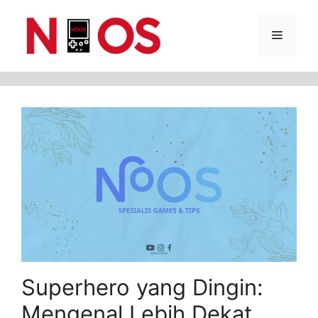
Skip
Menu
to
content
Superhero yang Dingin:
Mengenal Lebih Dekat