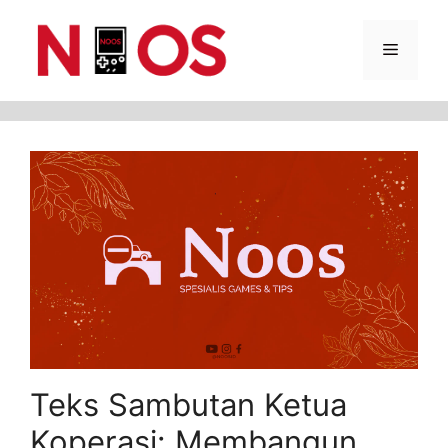
Skip
Menu
to
content
Teks Sambutan Ketua
Koperasi: Membangun