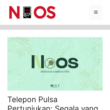
Skip
Menu
to
content
Telepon Pulsa
Pertunjukan: Segala yang