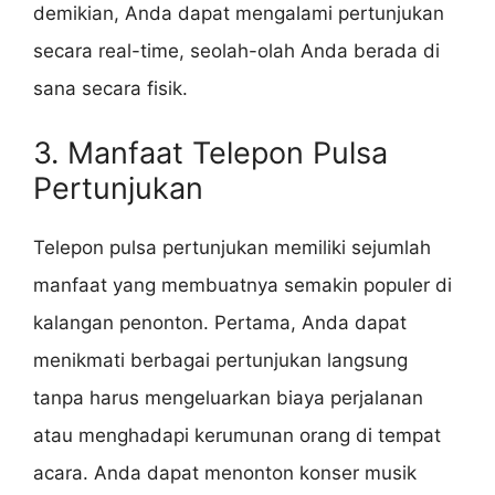
demikian, Anda dapat mengalami pertunjukan
secara real-time, seolah-olah Anda berada di
sana secara fisik.
3. Manfaat Telepon Pulsa
Pertunjukan
Telepon pulsa pertunjukan memiliki sejumlah
manfaat yang membuatnya semakin populer di
kalangan penonton. Pertama, Anda dapat
menikmati berbagai pertunjukan langsung
tanpa harus mengeluarkan biaya perjalanan
atau menghadapi kerumunan orang di tempat
acara. Anda dapat menonton konser musik