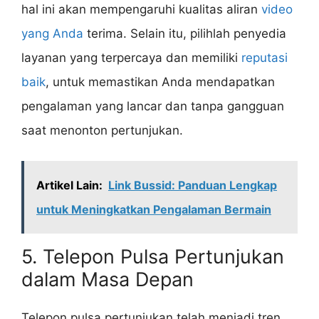
hal ini akan mempengaruhi kualitas aliran
video
yang Anda
terima. Selain itu, pilihlah penyedia
layanan yang terpercaya dan memiliki
reputasi
baik
, untuk memastikan Anda mendapatkan
pengalaman yang lancar dan tanpa gangguan
saat menonton pertunjukan.
Artikel Lain:
Link Bussid: Panduan Lengkap
untuk Meningkatkan Pengalaman Bermain
5. Telepon Pulsa Pertunjukan
dalam Masa Depan
Telepon pulsa pertunjukan telah menjadi tren