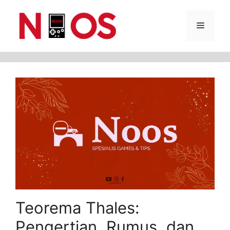
Skip
Menu
to
content
Teorema Thales:
Pengertian, Rumus, dan