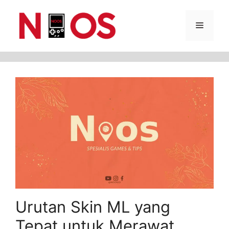
Skip
Menu
to
content
Urutan Skin ML yang
Tepat untuk Merawat