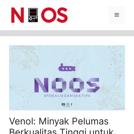
Skip
Menu
to
content
Venol: Minyak Pelumas
Berkualitas Tinggi untuk