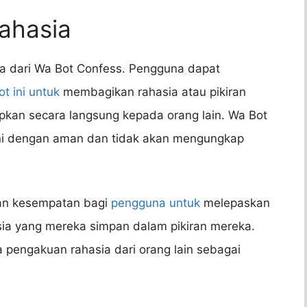
ahasia
ma dari Wa Bot Confess. Pengguna dapat
t ini untuk
membagikan rahasia atau pikiran
pkan secara langsung kepada orang lain. Wa Bot
ni dengan aman dan tidak akan mengungkap
kan kesempatan bagi
pengguna untuk
melepaskan
ia yang mereka simpan dalam pikiran mereka.
 pengakuan rahasia dari orang lain sebagai