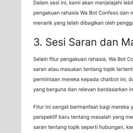
Dalam sesi ini, kami akan menjelajahi le
pengakuan rahasia Wa Bot Confess dan 
menarik yang telah dibagikan oleh peng
3. Sesi Saran dan 
Selain fitur pengakuan rahasia, Wa Bot 
saran atau masukan tentang topik terte
permintaan mereka kepada chatbot ini,
yang berguna dan relevan berdasarkan in
Fitur ini sangat bermanfaat bagi mereka
perspektif baru tentang masalah yang m
saran tentang topik seperti hubungan, ka