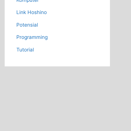
Link Hoshino
Potensial
Programming
Tutorial