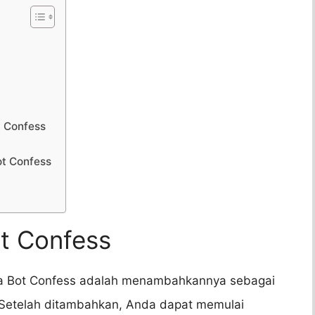
t Confess
t Confess
t Confess
 Bot Confess adalah menambahkannya sebagai
 Setelah ditambahkan, Anda dapat memulai