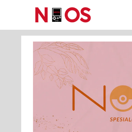
Skip
to
content