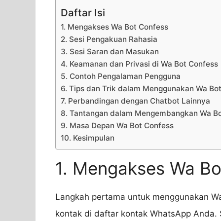
Daftar Isi
1. Mengakses Wa Bot Confess
2. Sesi Pengakuan Rahasia
3. Sesi Saran dan Masukan
4. Keamanan dan Privasi di Wa Bot Confess
5. Contoh Pengalaman Pengguna
6. Tips dan Trik dalam Menggunakan Wa Bo
7. Perbandingan dengan Chatbot Lainnya
8. Tantangan dalam Mengembangkan Wa Bo
9. Masa Depan Wa Bot Confess
10. Kesimpulan
1. Mengakses Wa Bo
Langkah pertama untuk menggunakan Wa
kontak di daftar kontak WhatsApp Anda.