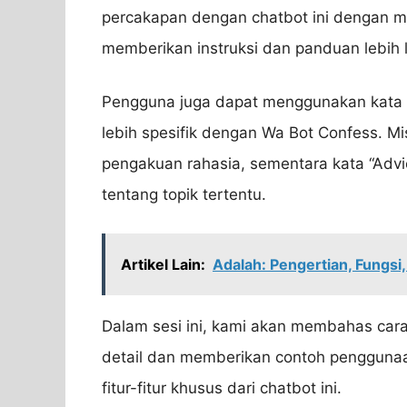
percakapan dengan chatbot ini dengan m
memberikan instruksi dan panduan lebih l
Pengguna juga dapat menggunakan kata k
lebih spesifik dengan Wa Bot Confess. M
pengakuan rahasia, sementara kata “Adv
tentang topik tertentu.
Artikel Lain:
Adalah: Pengertian, Fungs
Dalam sesi ini, kami akan membahas ca
detail dan memberikan contoh pengguna
fitur-fitur khusus dari chatbot ini.