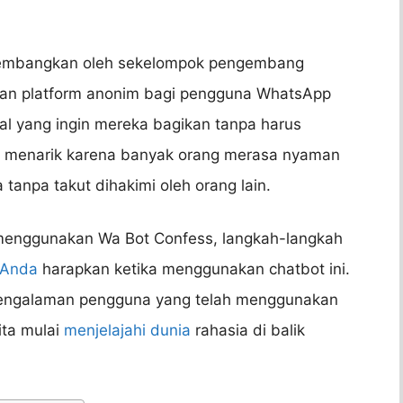
ikembangkan oleh sekelompok pengembang
kan platform anonim bagi pengguna WhatsApp
l yang ingin mereka bagikan tanpa harus
i menarik karena banyak orang merasa nyaman
 tanpa takut dihakimi oleh orang lain.
 menggunakan Wa Bot Confess, langkah-langkah
 Anda
harapkan ketika menggunakan chatbot ini.
engalaman pengguna yang telah menggunakan
ita mulai
menjelajahi dunia
rahasia di balik