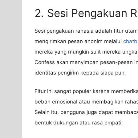
2. Sesi Pengakuan R
Sesi pengakuan rahasia adalah fitur uta
mengirimkan pesan anonim melalui
chatbo
mereka yang mungkin sulit mereka ungka
Confess akan menyimpan pesan-pesan i
identitas pengirim kepada siapa pun.
Fitur ini sangat populer karena memberi
beban emosional atau membagikan rahas
Selain itu, pengguna juga dapat membaca
bentuk dukungan atau rasa empati.