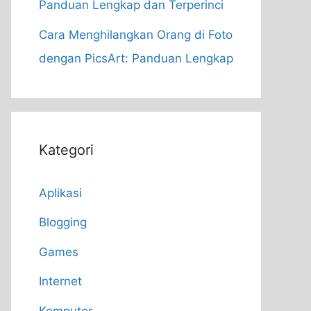
Panduan Lengkap dan Terperinci
Cara Menghilangkan Orang di Foto
dengan PicsArt: Panduan Lengkap
Kategori
Aplikasi
Blogging
Games
Internet
Komputer