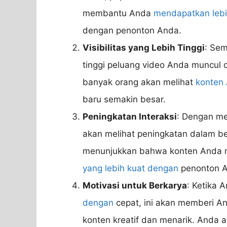
membantu Anda
mendapatkan leb
dengan penonton Anda.
Visibilitas yang Lebih Tinggi
: Sem
tinggi peluang video Anda muncul di
banyak orang akan melihat
konten
baru semakin besar.
Peningkatan Interaksi
: Dengan men
akan melihat peningkatan dalam be
menunjukkan bahwa konten Anda m
yang lebih kuat dengan
penonton A
Motivasi untuk Berkarya
: Ketika 
dengan
cepat, ini akan memberi A
konten kreatif dan menarik. Anda 