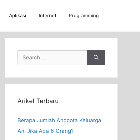
Aplikasi
Internet
Programming
Search
for:
Arikel Terbaru
Berapa Jumlah Anggota Keluarga
Ani Jika Ada 6 Orang?