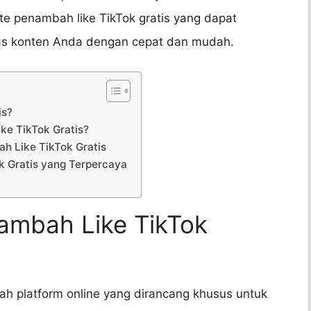
e penambah like TikTok gratis yang dapat
as konten Anda dengan cepat dan mudah.
is?
ke TikTok Gratis?
 Like TikTok Gratis
k Gratis yang Terpercaya
ambah Like TikTok
ah platform online yang dirancang khusus untuk