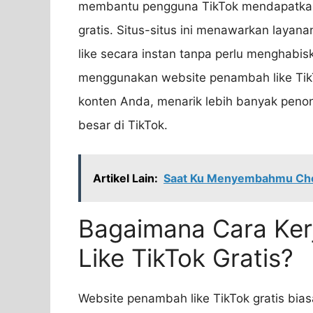
membantu pengguna TikTok mendapatkan 
gratis. Situs-situs ini menawarkan layan
like secara instan tanpa perlu menghabi
menggunakan website penambah like TikT
konten Anda, menarik lebih banyak penon
besar di TikTok.
Artikel Lain:
Saat Ku Menyembahmu Ch
Bagaimana Cara Ker
Like TikTok Gratis?
Website penambah like TikTok gratis bia