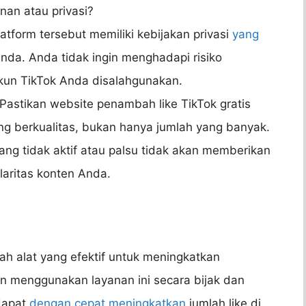
an atau privasi?
latform tersebut memiliki kebijakan privasi
yang
nda. Anda tidak ingin menghadapi risiko
akun TikTok Anda disalahgunakan.
 Pastikan website penambah like TikTok gratis
ng berkualitas, bukan hanya jumlah yang banyak.
ang tidak aktif atau palsu tidak akan memberikan
aritas konten Anda.
ah alat yang efektif untuk meningkatkan
an menggunakan layanan ini secara bijak dan
dapat
dengan cepat meningkatkan
jumlah like di