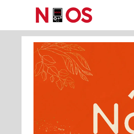
Skip
to
content