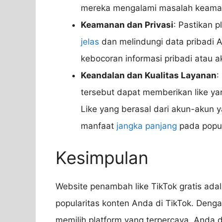
mereka mengalami masalah keaman
Keamanan dan Privasi
: Pastikan p
jelas
dan melindungi data pribadi A
kebocoran informasi pribadi atau 
Keandalan dan Kualitas Layanan
:
tersebut dapat memberikan like ya
Like yang berasal dari akun-akun y
manfaat
jangka panjang
pada popul
Kesimpulan
Website penambah like TikTok gratis adal
popularitas konten Anda di TikTok. Deng
memilih platform yang terpercaya, Anda 