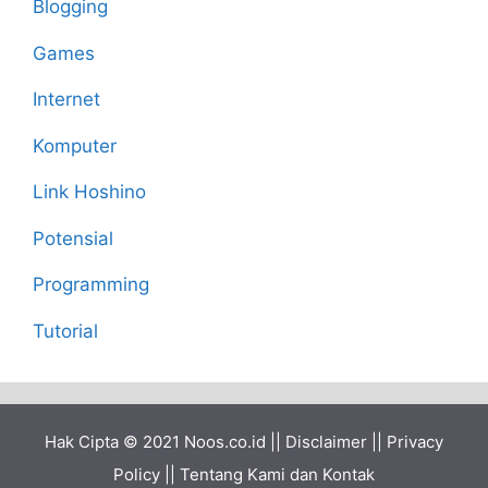
Blogging
Games
Internet
Komputer
Link Hoshino
Potensial
Programming
Tutorial
Hak Cipta © 2021
Noos.co.id
||
Disclaimer
||
Privacy
Policy
||
Tentang Kami dan Kontak