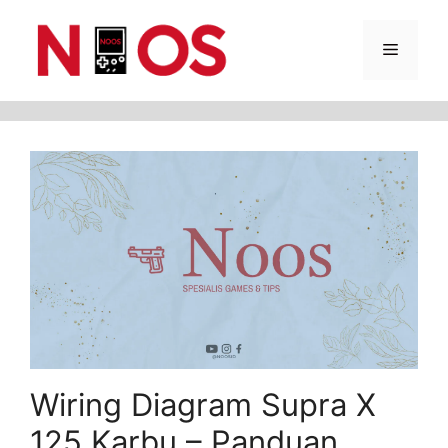
Skip
Menu
to
content
Wiring Diagram Supra X
125 Karbu – Panduan