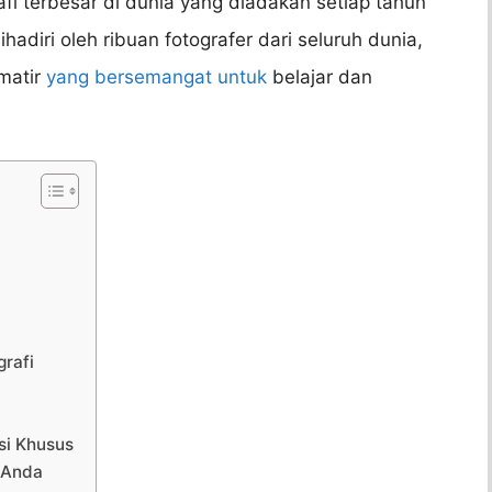
afi terbesar di dunia yang diadakan setiap tahun
ihadiri oleh ribuan fotografer dari seluruh dunia,
amatir
yang bersemangat untuk
belajar dan
grafi
si Khusus
 Anda