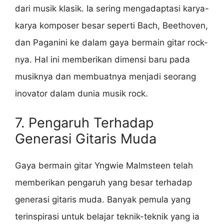
dari musik klasik. Ia sering mengadaptasi karya-
karya komposer besar seperti Bach, Beethoven,
dan Paganini ke dalam gaya bermain gitar rock-
nya. Hal ini memberikan dimensi baru pada
musiknya dan membuatnya menjadi seorang
inovator dalam dunia musik rock.
7. Pengaruh Terhadap
Generasi Gitaris Muda
Gaya bermain gitar Yngwie Malmsteen telah
memberikan pengaruh yang besar terhadap
generasi gitaris muda. Banyak pemula yang
terinspirasi untuk belajar teknik-teknik yang ia