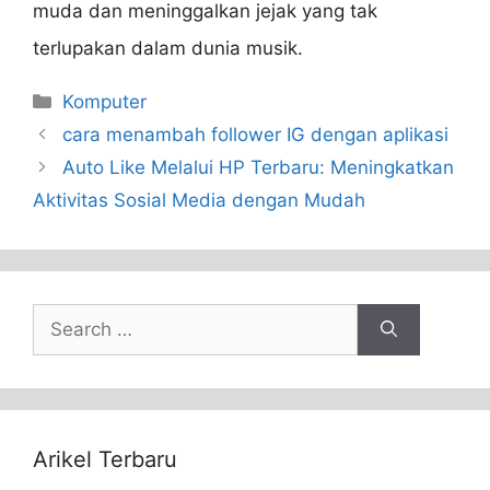
muda dan meninggalkan jejak yang tak
terlupakan dalam dunia musik.
Categories
Komputer
cara menambah follower IG dengan aplikasi
Auto Like Melalui HP Terbaru: Meningkatkan
Aktivitas Sosial Media dengan Mudah
Search
for:
Arikel Terbaru