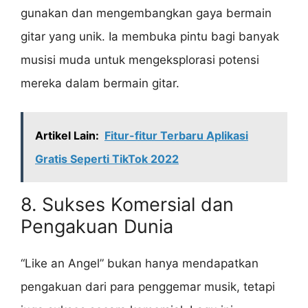
gunakan dan mengembangkan gaya bermain
gitar yang unik. Ia membuka pintu bagi banyak
musisi muda untuk mengeksplorasi potensi
mereka dalam bermain gitar.
Artikel Lain:
Fitur-fitur Terbaru Aplikasi
Gratis Seperti TikTok 2022
8. Sukses Komersial dan
Pengakuan Dunia
“Like an Angel” bukan hanya mendapatkan
pengakuan dari para penggemar musik, tetapi