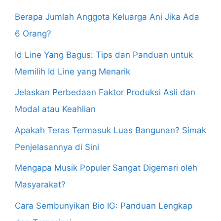
Berapa Jumlah Anggota Keluarga Ani Jika Ada
6 Orang?
Id Line Yang Bagus: Tips dan Panduan untuk
Memilih Id Line yang Menarik
Jelaskan Perbedaan Faktor Produksi Asli dan
Modal atau Keahlian
Apakah Teras Termasuk Luas Bangunan? Simak
Penjelasannya di Sini
Mengapa Musik Populer Sangat Digemari oleh
Masyarakat?
Cara Sembunyikan Bio IG: Panduan Lengkap