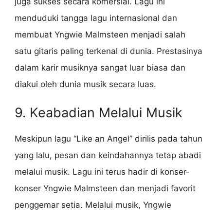
juga sukses secara komersial. Lagu ini
menduduki tangga lagu internasional dan
membuat Yngwie Malmsteen menjadi salah
satu gitaris paling terkenal di dunia. Prestasinya
dalam karir musiknya sangat luar biasa dan
diakui oleh dunia musik secara luas.
9. Keabadian Melalui Musik
Meskipun lagu “Like an Angel” dirilis pada tahun
yang lalu, pesan dan keindahannya tetap abadi
melalui musik. Lagu ini terus hadir di konser-
konser Yngwie Malmsteen dan menjadi favorit
penggemar setia. Melalui musik, Yngwie