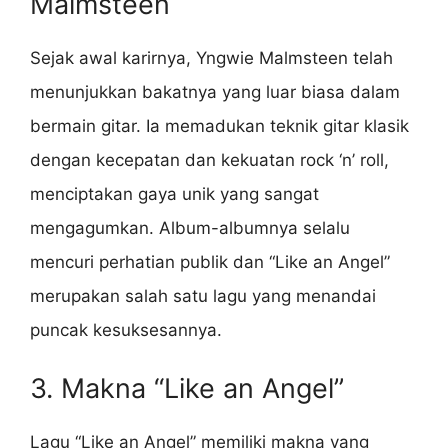
Malmsteen
Sejak awal karirnya, Yngwie Malmsteen telah
menunjukkan bakatnya yang luar biasa dalam
bermain gitar. Ia memadukan teknik gitar klasik
dengan kecepatan dan kekuatan rock ‘n’ roll,
menciptakan gaya unik yang sangat
mengagumkan. Album-albumnya selalu
mencuri perhatian publik dan “Like an Angel”
merupakan salah satu lagu yang menandai
puncak kesuksesannya.
3. Makna “Like an Angel”
Lagu “Like an Angel” memiliki makna yang