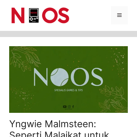
Skip
Menu
to
content
Yngwie Malmsteen:
Seperti Malaikat untuk