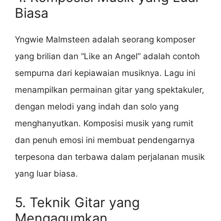
Biasa
Yngwie Malmsteen adalah seorang komposer
yang brilian dan “Like an Angel” adalah contoh
sempurna dari kepiawaian musiknya. Lagu ini
menampilkan permainan gitar yang spektakuler,
dengan melodi yang indah dan solo yang
menghanyutkan. Komposisi musik yang rumit
dan penuh emosi ini membuat pendengarnya
terpesona dan terbawa dalam perjalanan musik
yang luar biasa.
5. Teknik Gitar yang
Mengagumkan