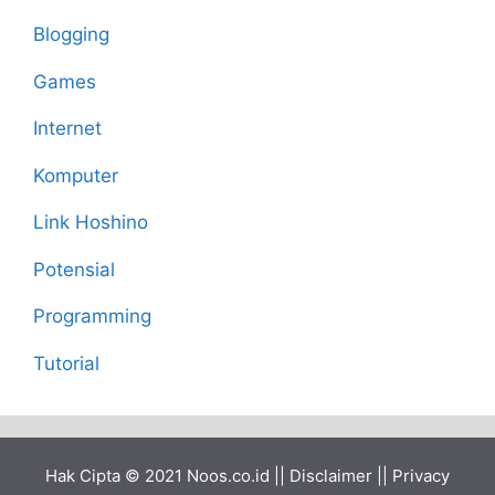
Blogging
Games
Internet
Komputer
Link Hoshino
Potensial
Programming
Tutorial
Hak Cipta © 2021
Noos.co.id
||
Disclaimer
||
Privacy