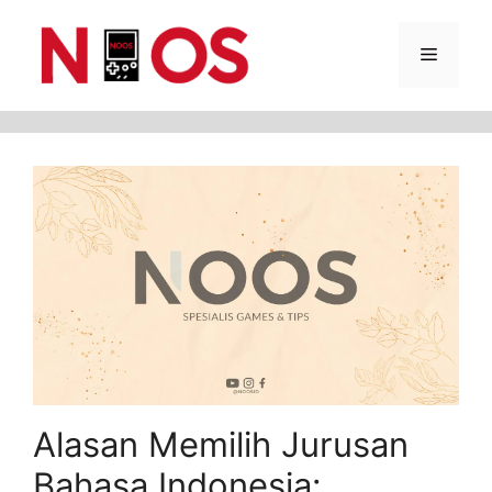
Skip
Menu
to
content
Alasan Memilih Jurusan
Bahasa Indonesia: