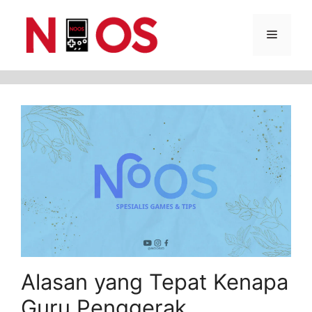
Skip
Menu
to
content
Alasan yang Tepat Kenapa
Guru Penggerak