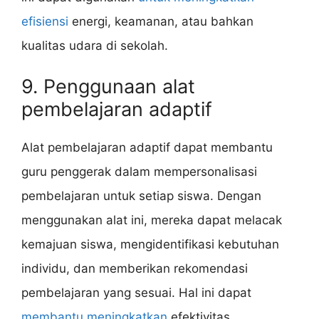
efisiensi
energi, keamanan, atau bahkan
kualitas udara di sekolah.
9. Penggunaan alat
pembelajaran adaptif
Alat pembelajaran adaptif dapat membantu
guru penggerak dalam mempersonalisasi
pembelajaran untuk setiap siswa. Dengan
menggunakan alat ini, mereka dapat melacak
kemajuan siswa, mengidentifikasi kebutuhan
individu, dan memberikan rekomendasi
pembelajaran yang sesuai. Hal ini dapat
membantu meningkatkan
efektivitas