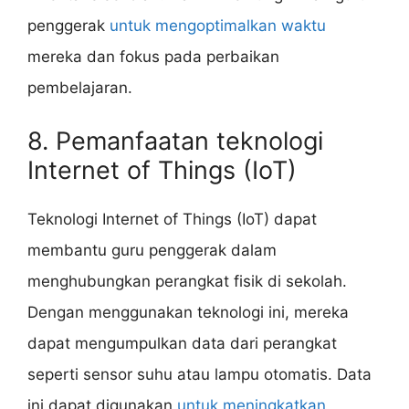
penggerak
untuk mengoptimalkan waktu
mereka dan fokus pada perbaikan
pembelajaran.
8. Pemanfaatan teknologi
Internet of Things (IoT)
Teknologi Internet of Things (IoT) dapat
membantu guru penggerak dalam
menghubungkan perangkat fisik di sekolah.
Dengan menggunakan teknologi ini, mereka
dapat mengumpulkan data dari perangkat
seperti sensor suhu atau lampu otomatis. Data
ini dapat digunakan
untuk meningkatkan