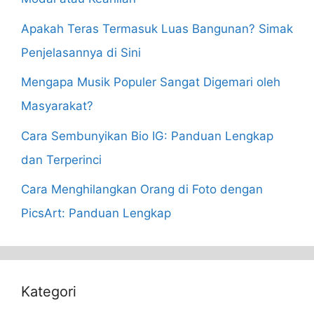
Apakah Teras Termasuk Luas Bangunan? Simak
Penjelasannya di Sini
Mengapa Musik Populer Sangat Digemari oleh
Masyarakat?
Cara Sembunyikan Bio IG: Panduan Lengkap
dan Terperinci
Cara Menghilangkan Orang di Foto dengan
PicsArt: Panduan Lengkap
Kategori