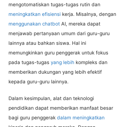
mengotomatiskan tugas-tugas rutin dan
meningkatkan efisiensi
kerja. Misalnya, dengan
menggunakan chatbot
AI, mereka dapat
menjawab pertanyaan umum dari guru-guru
lainnya atau bahkan siswa. Hal ini
memungkinkan guru penggerak untuk fokus
pada tugas-tugas
yang lebih
kompleks dan
memberikan dukungan yang lebih efektif
kepada guru-guru lainnya.
Dalam kesimpulan, alat dan teknologi
pendidikan dapat memberikan manfaat besar
bagi guru penggerak
dalam meningkatkan