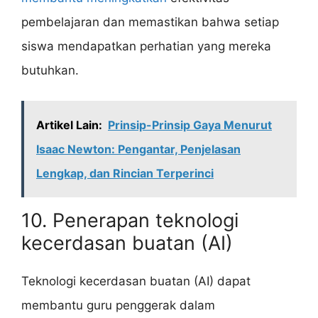
pembelajaran dan memastikan bahwa setiap
siswa mendapatkan perhatian yang mereka
butuhkan.
Artikel Lain:
Prinsip-Prinsip Gaya Menurut
Isaac Newton: Pengantar, Penjelasan
Lengkap, dan Rincian Terperinci
10. Penerapan teknologi
kecerdasan buatan (AI)
Teknologi kecerdasan buatan (AI) dapat
membantu guru penggerak dalam