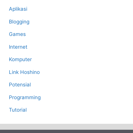
Aplikasi
Blogging
Games
Internet
Komputer
Link Hoshino
Potensial
Programming
Tutorial