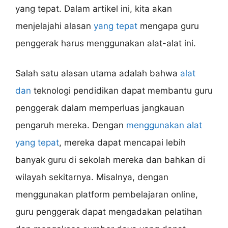
yang tepat. Dalam artikel ini, kita akan
menjelajahi alasan
yang tepat
mengapa guru
penggerak harus menggunakan alat-alat ini.
Salah satu alasan utama adalah bahwa
alat
dan
teknologi pendidikan dapat membantu guru
penggerak dalam memperluas jangkauan
pengaruh mereka. Dengan
menggunakan alat
yang tepat
, mereka dapat mencapai lebih
banyak guru di sekolah mereka dan bahkan di
wilayah sekitarnya. Misalnya, dengan
menggunakan platform pembelajaran online,
guru penggerak dapat mengadakan pelatihan