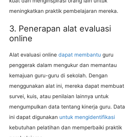
kuat dan menginspirasi orang lain untuk
meningkatkan praktik pembelajaran mereka.
3. Penerapan alat evaluasi
online
Alat evaluasi online
dapat membantu
guru
penggerak dalam mengukur dan memantau
kemajuan guru-guru di sekolah. Dengan
menggunakan alat ini, mereka dapat membuat
survei, kuis, atau penilaian lainnya untuk
mengumpulkan data tentang kinerja guru. Data
ini dapat digunakan
untuk mengidentifikasi
kebutuhan pelatihan dan memperbaiki praktik