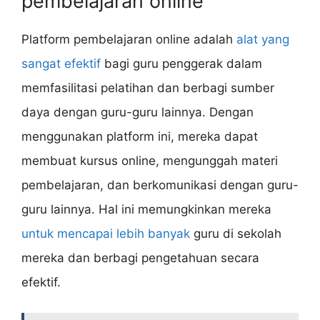
pembelajaran online
Platform pembelajaran online adalah
alat yang
sangat efektif
bagi guru penggerak dalam
memfasilitasi pelatihan dan berbagi sumber
daya dengan guru-guru lainnya. Dengan
menggunakan platform ini, mereka dapat
membuat kursus online, mengunggah materi
pembelajaran, dan berkomunikasi dengan guru-
guru lainnya. Hal ini memungkinkan mereka
untuk mencapai lebih banyak
guru di sekolah
mereka dan berbagi pengetahuan secara
efektif.