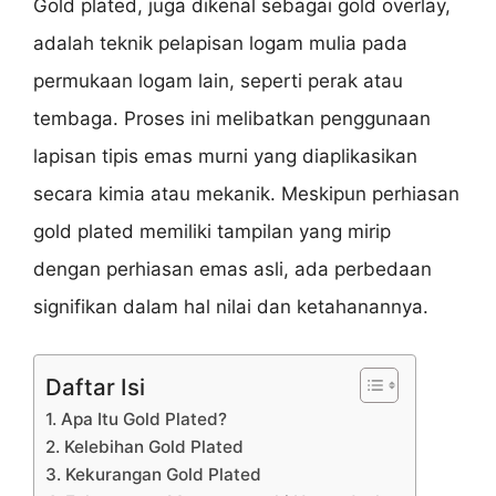
Gold plated, juga dikenal sebagai gold overlay,
adalah teknik pelapisan logam mulia pada
permukaan logam lain, seperti perak atau
tembaga. Proses ini melibatkan penggunaan
lapisan tipis emas murni yang diaplikasikan
secara kimia atau mekanik. Meskipun perhiasan
gold plated memiliki tampilan yang mirip
dengan perhiasan emas asli, ada perbedaan
signifikan dalam hal nilai dan ketahanannya.
Daftar Isi
1. Apa Itu Gold Plated?
2. Kelebihan Gold Plated
3. Kekurangan Gold Plated