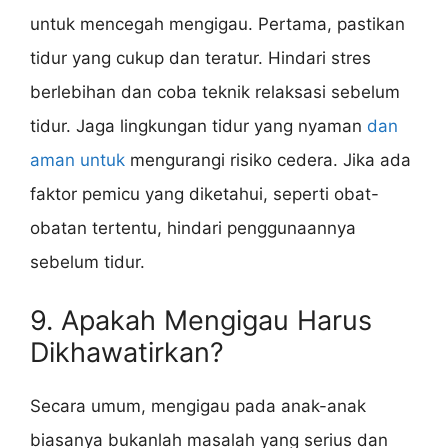
untuk mencegah mengigau. Pertama, pastikan
tidur yang cukup dan teratur. Hindari stres
berlebihan dan coba teknik relaksasi sebelum
tidur. Jaga lingkungan tidur yang nyaman
dan
aman untuk
mengurangi risiko cedera. Jika ada
faktor pemicu yang diketahui, seperti obat-
obatan tertentu, hindari penggunaannya
sebelum tidur.
9. Apakah Mengigau Harus
Dikhawatirkan?
Secara umum, mengigau pada anak-anak
biasanya bukanlah masalah yang serius dan