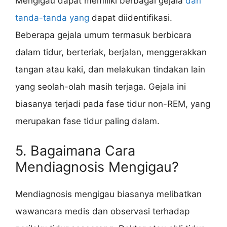
Mengigau dapat memiliki berbagai gejala
dan
tanda-tanda yang
dapat diidentifikasi.
Beberapa gejala umum termasuk berbicara
dalam tidur, berteriak, berjalan, menggerakkan
tangan atau kaki, dan melakukan tindakan lain
yang seolah-olah masih terjaga. Gejala ini
biasanya terjadi pada fase tidur non-REM, yang
merupakan fase tidur paling dalam.
5. Bagaimana Cara
Mendiagnosis Mengigau?
Mendiagnosis mengigau biasanya melibatkan
wawancara medis dan observasi terhadap