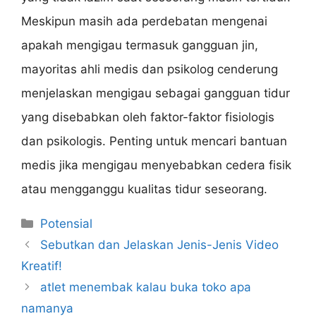
Meskipun masih ada perdebatan mengenai
apakah mengigau termasuk gangguan jin,
mayoritas ahli medis dan psikolog cenderung
menjelaskan mengigau sebagai gangguan tidur
yang disebabkan oleh faktor-faktor fisiologis
dan psikologis. Penting untuk mencari bantuan
medis jika mengigau menyebabkan cedera fisik
atau mengganggu kualitas tidur seseorang.
Categories
Potensial
Sebutkan dan Jelaskan Jenis-Jenis Video
Kreatif!
atlet menembak kalau buka toko apa
namanya