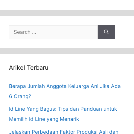
Search
for:
Arikel Terbaru
Berapa Jumlah Anggota Keluarga Ani Jika Ada
6 Orang?
Id Line Yang Bagus: Tips dan Panduan untuk
Memilih Id Line yang Menarik
Jelaskan Perbedaan Faktor Produksi Asli dan