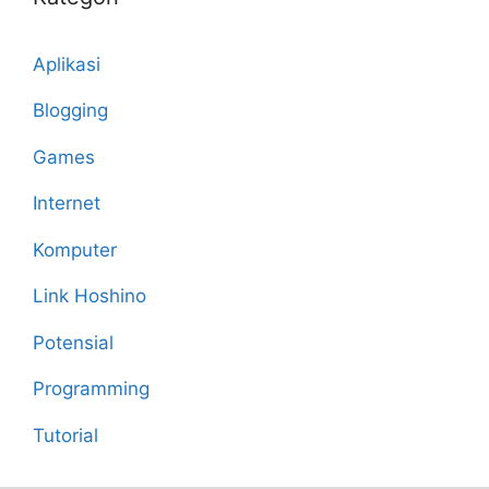
Aplikasi
Blogging
Games
Internet
Komputer
Link Hoshino
Potensial
Programming
Tutorial