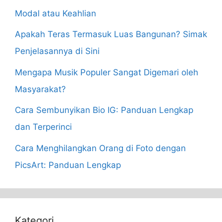
Modal atau Keahlian
Apakah Teras Termasuk Luas Bangunan? Simak
Penjelasannya di Sini
Mengapa Musik Populer Sangat Digemari oleh
Masyarakat?
Cara Sembunyikan Bio IG: Panduan Lengkap
dan Terperinci
Cara Menghilangkan Orang di Foto dengan
PicsArt: Panduan Lengkap
Kategori