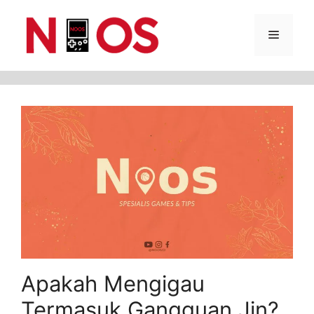
Skip
Menu
to
content
Apakah Mengigau
Termasuk Gangguan Jin?