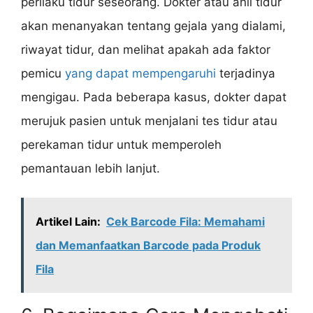
perilaku tidur seseorang. Dokter atau ahli tidur
akan menanyakan tentang gejala yang dialami,
riwayat tidur, dan melihat apakah ada faktor
pemicu
yang dapat mempengaruhi
terjadinya
mengigau. Pada beberapa kasus, dokter dapat
merujuk pasien untuk menjalani tes tidur atau
perekaman tidur untuk memperoleh
pemantauan lebih lanjut.
Artikel Lain:
Cek Barcode Fila: Memahami
dan Memanfaatkan Barcode pada Produk
Fila