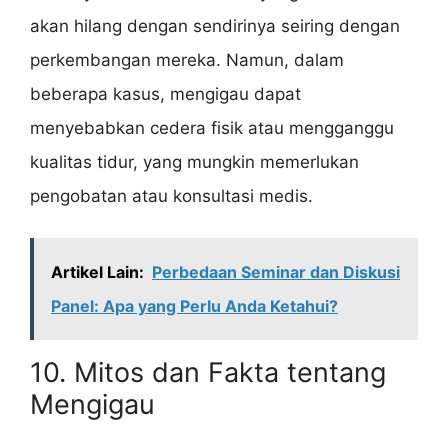
akan hilang dengan sendirinya seiring dengan
perkembangan mereka. Namun, dalam
beberapa kasus, mengigau dapat
menyebabkan cedera fisik atau mengganggu
kualitas tidur, yang mungkin memerlukan
pengobatan atau konsultasi medis.
Artikel Lain:
Perbedaan Seminar dan Diskusi
Panel: Apa yang Perlu Anda Ketahui?
10. Mitos dan Fakta tentang
Mengigau