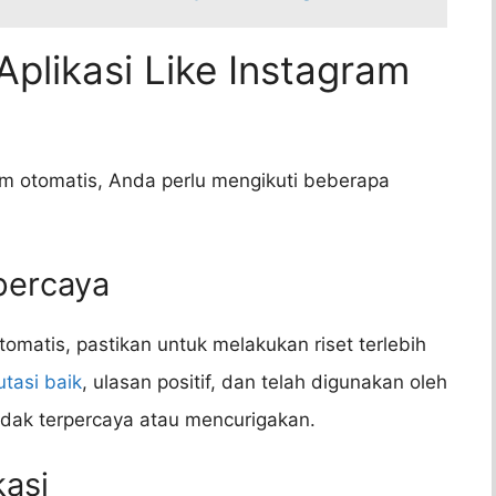
likasi Like Instagram
ram otomatis, Anda perlu mengikuti beberapa
rpercaya
tomatis, pastikan untuk melakukan riset terlebih
utasi baik
, ulasan positif, dan telah digunakan oleh
idak terpercaya atau mencurigakan.
kasi