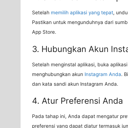
Setelah
memilih aplikasi yang tepat
, undu
Pastikan untuk mengunduhnya dari sumber
App Store.
3. Hubungkan Akun Ins
Setelah menginstal aplikasi, buka aplikasi
menghubungkan akun
Instagram Anda
. 
dan kata sandi akun Instagram Anda.
4. Atur Preferensi Anda
Pada tahap ini, Anda dapat mengatur pr
preferensi yang dapat diatur termasuk jum