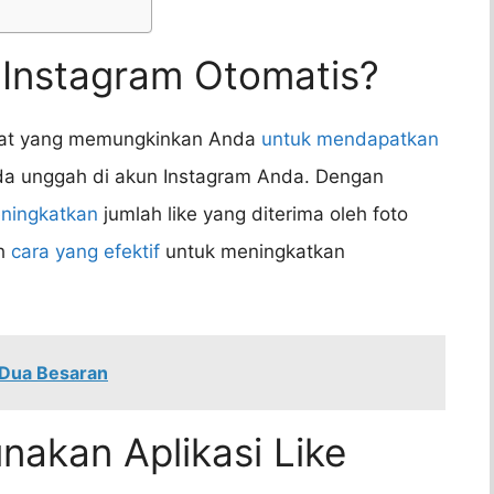
e Instagram Otomatis?
 alat yang memungkinkan Anda
untuk mendapatkan
Anda unggah di akun Instagram Anda. Dengan
ningkatkan
jumlah like yang diterima oleh foto
ah
cara yang efektif
untuk meningkatkan
 Dua Besaran
akan Aplikasi Like