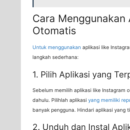
Cara Menggunakan Ap
Otomatis
Untuk menggunakan
aplikasi like Instag
langkah sederhana:
1. Pilih Aplikasi yang Te
Sebelum memilih aplikasi like Instagram o
dahulu. Pilihlah aplikasi
yang memiliki rep
banyak pengguna. Hindari aplikasi yang t
2. Unduh dan Instal Apli