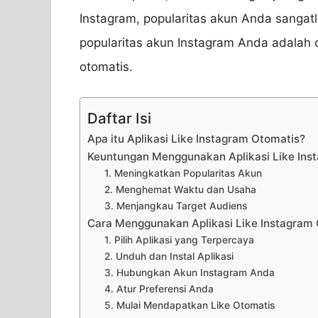
Instagram, popularitas akun Anda sangatl
popularitas akun Instagram Anda adalah 
otomatis.
Daftar Isi
Apa itu Aplikasi Like Instagram Otomatis?
Keuntungan Menggunakan Aplikasi Like Ins
1. Meningkatkan Popularitas Akun
2. Menghemat Waktu dan Usaha
3. Menjangkau Target Audiens
Cara Menggunakan Aplikasi Like Instagram
1. Pilih Aplikasi yang Terpercaya
2. Unduh dan Instal Aplikasi
3. Hubungkan Akun Instagram Anda
4. Atur Preferensi Anda
5. Mulai Mendapatkan Like Otomatis