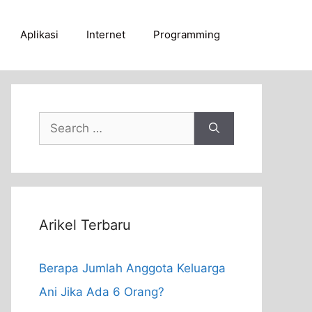
Aplikasi
Internet
Programming
Search
for:
Arikel Terbaru
Berapa Jumlah Anggota Keluarga
Ani Jika Ada 6 Orang?