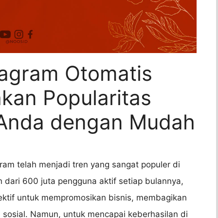
stagram Otomatis
an Popularitas
 Anda dengan Mudah
ram telah menjadi tren yang sangat populer di
 dari 600 juta pengguna aktif setiap bulannya,
fektif untuk mempromosikan bisnis, membagikan
sosial. Namun, untuk mencapai keberhasilan di