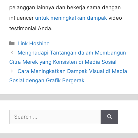
pelanggan lainnya dan bekerja sama dengan
influencer
untuk meningkatkan dampak
video
testimonial Anda.
Categories
Link Hoshino
Menghadapi Tantangan dalam Membangun
Citra Merek yang Konsisten di Media Sosial
Cara Meningkatkan Dampak Visual di Media
Sosial dengan Grafik Bergerak
Search
for: