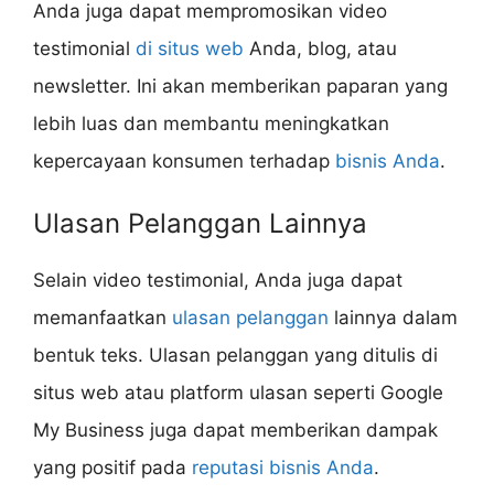
Anda juga dapat mempromosikan video
testimonial
di situs web
Anda, blog, atau
newsletter. Ini akan memberikan paparan yang
lebih luas dan membantu meningkatkan
kepercayaan konsumen terhadap
bisnis Anda
.
Ulasan Pelanggan Lainnya
Selain video testimonial, Anda juga dapat
memanfaatkan
ulasan pelanggan
lainnya dalam
bentuk teks. Ulasan pelanggan yang ditulis di
situs web atau platform ulasan seperti Google
My Business juga dapat memberikan dampak
yang positif pada
reputasi bisnis Anda
.