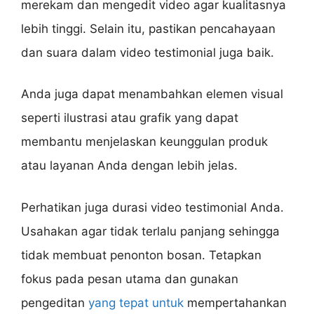
merekam dan mengedit video agar kualitasnya
lebih tinggi. Selain itu, pastikan pencahayaan
dan suara dalam video testimonial juga baik.
Anda juga dapat menambahkan elemen visual
seperti ilustrasi atau grafik yang dapat
membantu menjelaskan keunggulan produk
atau layanan Anda dengan lebih jelas.
Perhatikan juga durasi video testimonial Anda.
Usahakan agar tidak terlalu panjang sehingga
tidak membuat penonton bosan. Tetapkan
fokus pada pesan utama dan gunakan
pengeditan
yang tepat untuk
mempertahankan