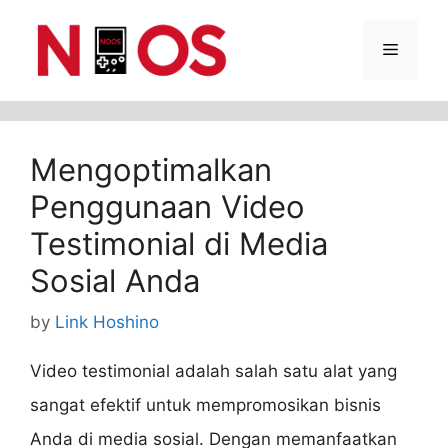
Skip
Menu
to
content
Mengoptimalkan
Penggunaan Video
Testimonial di Media
Sosial Anda
by
Link Hoshino
Video testimonial adalah salah satu alat yang
sangat efektif untuk mempromosikan bisnis
Anda di media sosial. Dengan memanfaatkan