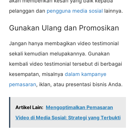
akan memberikan kesan yang baik kepada
pelanggan dan
pengguna media sosial
lainnya.
Gunakan Ulang dan Promosikan
Jangan hanya membagikan video testimonial
sekali kemudian melupakannya. Gunakan
kembali video testimonial tersebut di berbagai
kesempatan, misalnya
dalam kampanye
pemasaran
, iklan, atau presentasi bisnis Anda.
Artikel Lain:
Mengoptimalkan Pemasaran
Video di Media Sosial: Strategi yang Terbukti