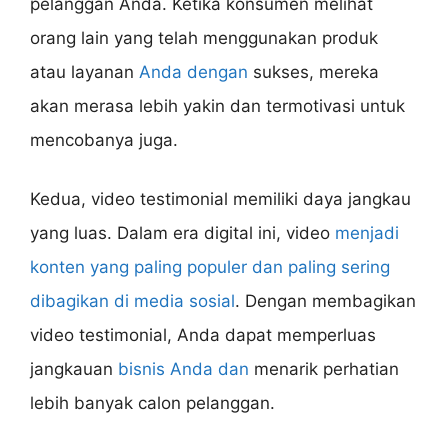
pelanggan Anda. Ketika konsumen melihat
orang lain yang telah menggunakan produk
atau layanan
Anda dengan
sukses, mereka
akan merasa lebih yakin dan termotivasi untuk
mencobanya juga.
Kedua, video testimonial memiliki daya jangkau
yang luas. Dalam era digital ini, video
menjadi
konten yang paling populer dan paling sering
dibagikan di media sosial
. Dengan membagikan
video testimonial, Anda dapat memperluas
jangkauan
bisnis Anda dan
menarik perhatian
lebih banyak calon pelanggan.