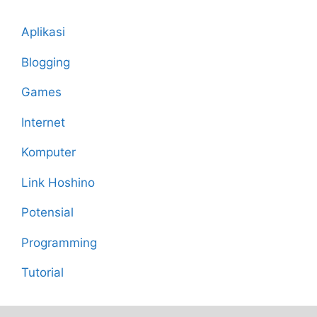
Aplikasi
Blogging
Games
Internet
Komputer
Link Hoshino
Potensial
Programming
Tutorial