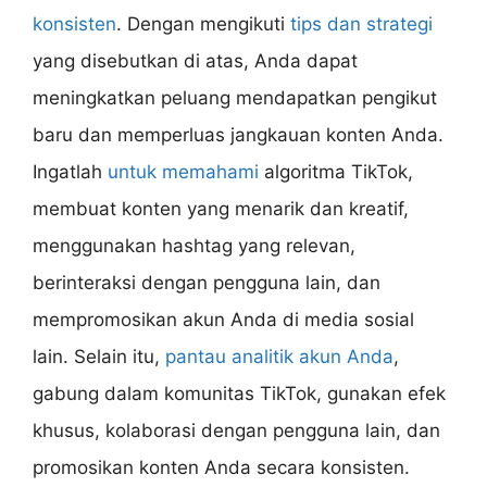
konsisten
. Dengan mengikuti
tips dan strategi
yang disebutkan di atas, Anda dapat
meningkatkan peluang mendapatkan pengikut
baru dan memperluas jangkauan konten Anda.
Ingatlah
untuk memahami
algoritma TikTok,
membuat konten yang menarik dan kreatif,
menggunakan hashtag yang relevan,
berinteraksi dengan pengguna lain, dan
mempromosikan akun Anda di media sosial
lain. Selain itu,
pantau analitik akun Anda
,
gabung dalam komunitas TikTok, gunakan efek
khusus, kolaborasi dengan pengguna lain, dan
promosikan konten Anda secara konsisten.