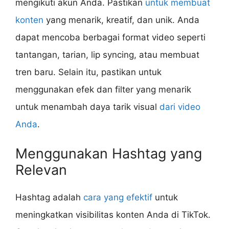
mengikuti akun Anda. Pastikan
untuk membuat
konten
yang menarik, kreatif, dan unik. Anda
dapat mencoba berbagai format video seperti
tantangan, tarian, lip syncing, atau membuat
tren baru. Selain itu, pastikan untuk
menggunakan efek dan filter yang menarik
untuk menambah daya tarik visual
dari video
Anda
.
Menggunakan Hashtag yang
Relevan
Hashtag adalah
cara yang efektif
untuk
meningkatkan visibilitas konten Anda di TikTok.