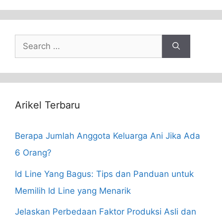
Search
for:
Arikel Terbaru
Berapa Jumlah Anggota Keluarga Ani Jika Ada
6 Orang?
Id Line Yang Bagus: Tips dan Panduan untuk
Memilih Id Line yang Menarik
Jelaskan Perbedaan Faktor Produksi Asli dan