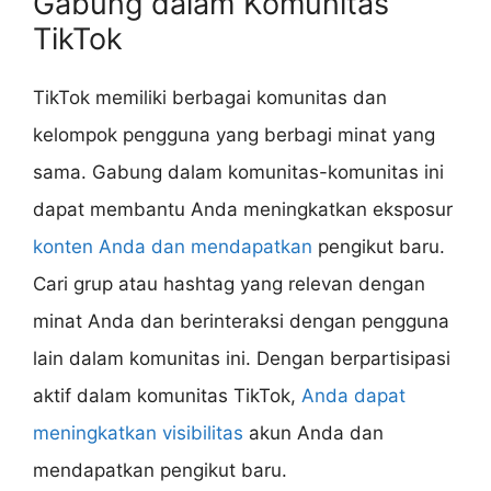
Gabung dalam Komunitas
TikTok
TikTok memiliki berbagai komunitas dan
kelompok pengguna yang berbagi minat yang
sama. Gabung dalam komunitas-komunitas ini
dapat membantu Anda meningkatkan eksposur
konten Anda dan mendapatkan
pengikut baru.
Cari grup atau hashtag yang relevan dengan
minat Anda dan berinteraksi dengan pengguna
lain dalam komunitas ini. Dengan berpartisipasi
aktif dalam komunitas TikTok,
Anda dapat
meningkatkan visibilitas
akun Anda dan
mendapatkan pengikut baru.