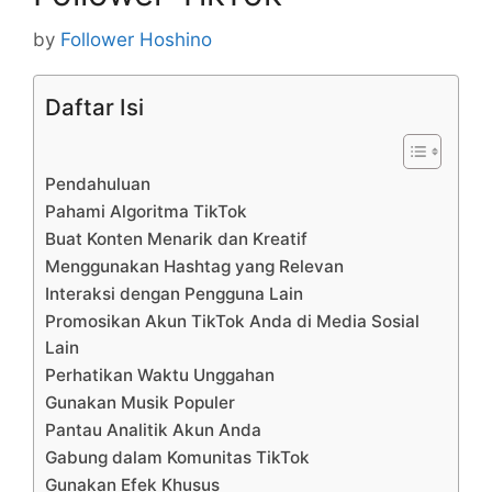
by
Follower Hoshino
Daftar Isi
Pendahuluan
Pahami Algoritma TikTok
Buat Konten Menarik dan Kreatif
Menggunakan Hashtag yang Relevan
Interaksi dengan Pengguna Lain
Promosikan Akun TikTok Anda di Media Sosial
Lain
Perhatikan Waktu Unggahan
Gunakan Musik Populer
Pantau Analitik Akun Anda
Gabung dalam Komunitas TikTok
Gunakan Efek Khusus