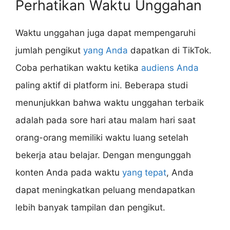
Perhatikan Waktu Unggahan
Waktu unggahan juga dapat mempengaruhi
jumlah pengikut
yang Anda
dapatkan di TikTok.
Coba perhatikan waktu ketika
audiens Anda
paling aktif di platform ini. Beberapa studi
menunjukkan bahwa waktu unggahan terbaik
adalah pada sore hari atau malam hari saat
orang-orang memiliki waktu luang setelah
bekerja atau belajar. Dengan mengunggah
konten Anda pada waktu
yang tepat
, Anda
dapat meningkatkan peluang mendapatkan
lebih banyak tampilan dan pengikut.