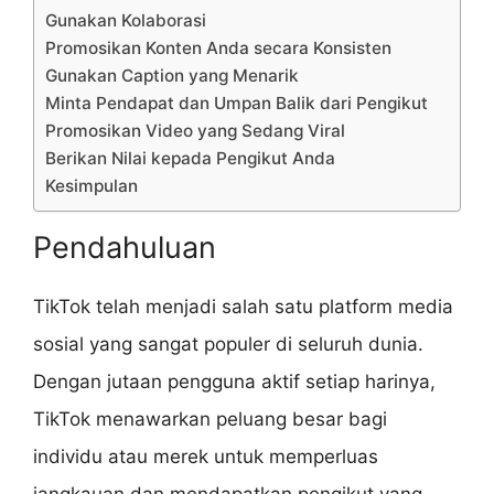
Gunakan Kolaborasi
Promosikan Konten Anda secara Konsisten
Gunakan Caption yang Menarik
Minta Pendapat dan Umpan Balik dari Pengikut
Promosikan Video yang Sedang Viral
Berikan Nilai kepada Pengikut Anda
Kesimpulan
Pendahuluan
TikTok telah menjadi salah satu platform media
sosial yang sangat populer di seluruh dunia.
Dengan jutaan pengguna aktif setiap harinya,
TikTok menawarkan peluang besar bagi
individu atau merek untuk memperluas
jangkauan dan mendapatkan pengikut yang