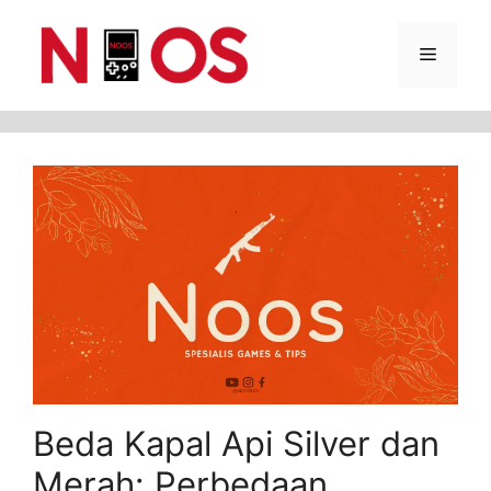
Skip
Menu
to
content
Beda Kapal Api Silver dan
Merah: Perbedaan,