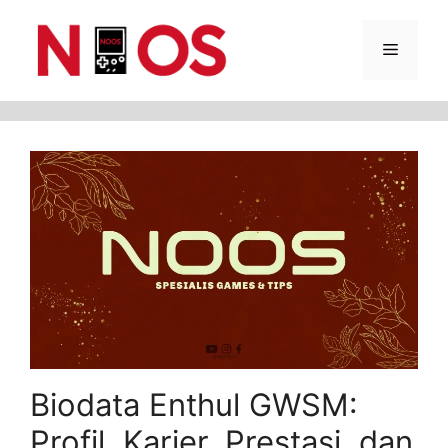
Skip
Menu
to
content
Biodata Enthul GWSM:
Profil, Karier, Prestasi, dan