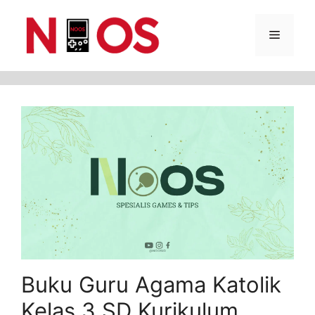
Skip
Menu
to
content
Buku Guru Agama Katolik
Kelas 3 SD Kurikulum