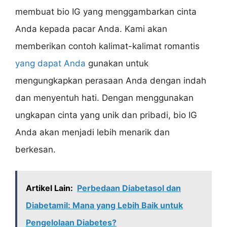
membuat bio IG yang menggambarkan cinta
Anda kepada pacar Anda. Kami akan
memberikan contoh kalimat-kalimat romantis
yang dapat Anda
gunakan untuk
mengungkapkan perasaan Anda dengan indah
dan menyentuh hati. Dengan menggunakan
ungkapan cinta yang unik dan pribadi, bio IG
Anda akan menjadi lebih menarik dan
berkesan.
Artikel Lain:
Perbedaan Diabetasol dan
Diabetamil: Mana yang Lebih Baik untuk
Pengelolaan Diabetes?