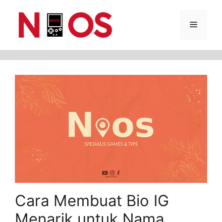
Skip
Menu
to
content
Cara Membuat Bio IG
Menarik untuk Nama