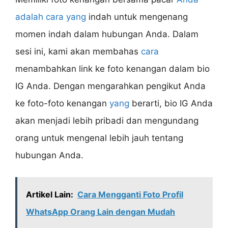
adalah cara yang
indah untuk mengenang
momen indah dalam hubungan Anda. Dalam
sesi ini, kami akan membahas
cara
menambahkan link ke foto kenangan dalam bio
IG Anda. Dengan mengarahkan pengikut Anda
ke foto-foto kenangan
yang
berarti, bio IG Anda
akan menjadi lebih pribadi dan mengundang
orang untuk mengenal lebih jauh tentang
hubungan Anda.
Artikel Lain:
Cara Mengganti Foto Profil
WhatsApp Orang Lain dengan Mudah