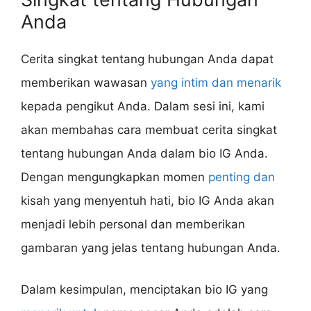
Anda
Cerita singkat tentang hubungan Anda dapat
memberikan wawasan
yang intim dan menarik
kepada pengikut Anda. Dalam sesi ini, kami
akan membahas cara membuat cerita singkat
tentang hubungan Anda dalam bio IG Anda.
Dengan mengungkapkan momen
penting dan
kisah yang menyentuh hati, bio IG Anda akan
menjadi lebih personal dan memberikan
gambaran yang jelas tentang hubungan Anda.
Dalam kesimpulan, menciptakan bio IG yang