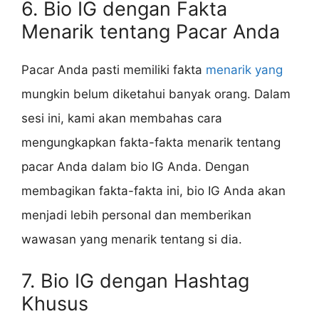
6. Bio IG dengan Fakta
Menarik tentang Pacar Anda
Pacar Anda pasti memiliki fakta
menarik yang
mungkin belum diketahui banyak orang. Dalam
sesi ini, kami akan membahas cara
mengungkapkan fakta-fakta menarik tentang
pacar Anda dalam bio IG Anda. Dengan
membagikan fakta-fakta ini, bio IG Anda akan
menjadi lebih personal dan memberikan
wawasan yang menarik tentang si dia.
7. Bio IG dengan Hashtag
Khusus