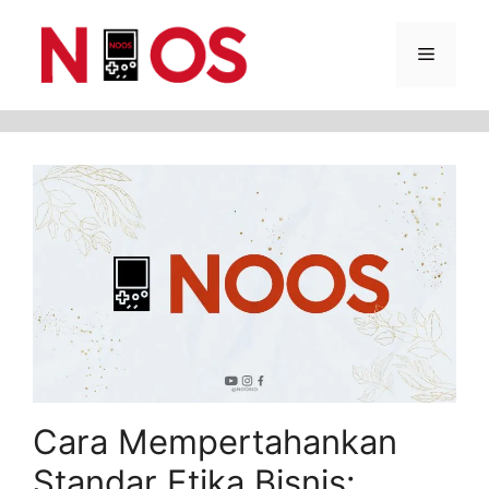
Skip
Menu
to
content
Cara Mempertahankan
Standar Etika Bisnis: