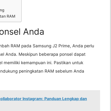
ang
katan RAM
Ponsel Anda
bah RAM pada Samsung J2 Prime, Anda perlu
el Anda. Meskipun beberapa ponsel dapat
l memiliki kemampuan ini. Pastikan untuk
endukung peningkatan RAM sebelum Anda
ollaborator Instagram: Panduan Lengkap dan