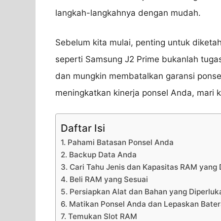
langkah-langkahnya dengan mudah.
Sebelum kita mulai, penting untuk dike
seperti Samsung J2 Prime bukanlah tugas
dan mungkin membatalkan garansi ponsel
meningkatkan kinerja ponsel Anda, mari k
Daftar Isi
1. Pahami Batasan Ponsel Anda
2. Backup Data Anda
3. Cari Tahu Jenis dan Kapasitas RAM yang
4. Beli RAM yang Sesuai
5. Persiapkan Alat dan Bahan yang Diperluk
6. Matikan Ponsel Anda dan Lepaskan Bater
7. Temukan Slot RAM