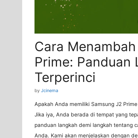
Cara Menambah
Prime: Panduan
Terperinci
by
Jcinema
Apakah Anda memiliki Samsung J2 Prim
Jika iya, Anda berada di tempat yang tep
panduan langkah demi langkah tentang
Anda. Kami akan menjelaskan dengan det