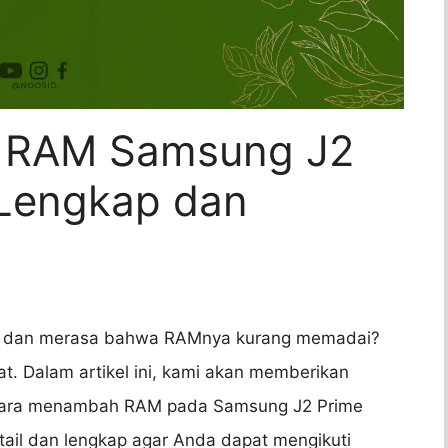
 RAM Samsung J2
 Lengkap dan
e dan merasa bahwa RAMnya kurang memadai?
at. Dalam artikel ini, kami akan memberikan
 cara menambah RAM pada Samsung J2 Prime
ail dan lengkap agar Anda dapat mengikuti