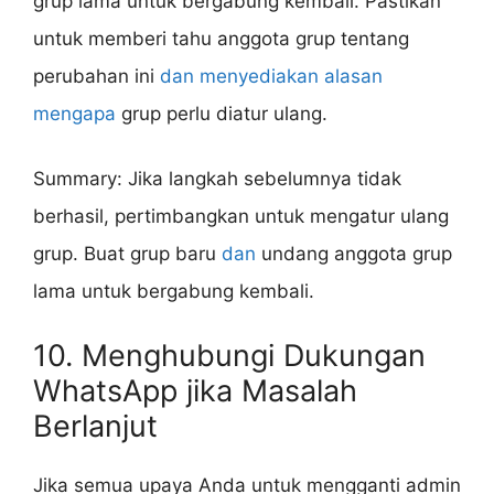
grup lama untuk bergabung kembali. Pastikan
untuk memberi tahu anggota grup tentang
perubahan ini
dan menyediakan alasan
mengapa
grup perlu diatur ulang.
Summary: Jika langkah sebelumnya tidak
berhasil, pertimbangkan untuk mengatur ulang
grup. Buat grup baru
dan
undang anggota grup
lama untuk bergabung kembali.
10. Menghubungi Dukungan
WhatsApp jika Masalah
Berlanjut
Jika semua upaya Anda untuk mengganti admin