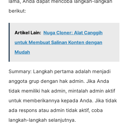
lama, Anda dapat mencoba langkah-langkah
berikut:
Artikel Lain:
Nuga Cloner: Alat Canggih
untuk Membuat Salinan Konten dengan
Mudah
Summary: Langkah pertama adalah menjadi
anggota grup dengan hak admin. Jika Anda
tidak memiliki hak admin, mintalah admin aktif
untuk memberikannya kepada Anda. Jika tidak
ada respons atau admin tidak aktif, coba
langkah-langkah selanjutnya.