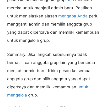
mereka untuk menjadi admin baru. Pastikan
untuk menjelaskan alasan
mengapa Anda
perlu
mengganti admin dan memilih anggota grup
yang dapat dipercaya dan memiliki kemampuan
untuk mengelola grup.
Summary: Jika langkah sebelumnya tidak
berhasil, cari anggota grup lain yang bersedia
menjadi admin baru. Kirim pesan ke semua
anggota grup dan pilih anggota yang dapat
dipercaya dan memiliki kemampuan
untuk
mengelola
grup.