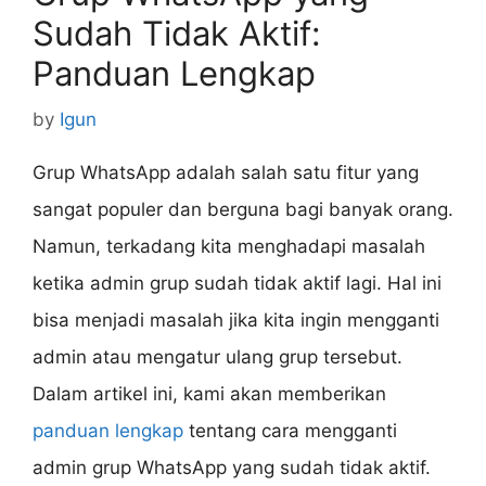
Sudah Tidak Aktif:
Panduan Lengkap
by
Igun
Grup WhatsApp adalah salah satu fitur yang
sangat populer dan berguna bagi banyak orang.
Namun, terkadang kita menghadapi masalah
ketika admin grup sudah tidak aktif lagi. Hal ini
bisa menjadi masalah jika kita ingin mengganti
admin atau mengatur ulang grup tersebut.
Dalam artikel ini, kami akan memberikan
panduan lengkap
tentang cara mengganti
admin grup WhatsApp yang sudah tidak aktif.