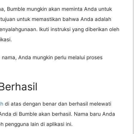
a, Bumble mungkin akan meminta Anda untuk
bertujuan untuk memastikan bahwa Anda adalah
nyalahgunaan. Ikuti instruksi yang diberikan oleh
kasi.
nama, Anda mungkin perlu melalui proses
Berhasil
ah
di atas dengan benar dan berhasil melewati
 Anda di Bumble akan berhasil. Nama baru Anda
h pengguna lain di aplikasi ini.