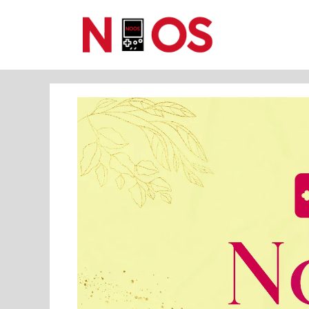
Skip
to
content