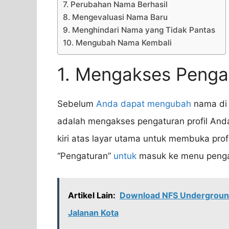
7. Perubahan Nama Berhasil
8. Mengevaluasi Nama Baru
9. Menghindari Nama yang Tidak Pantas
10. Mengubah Nama Kembali
1. Mengakses Pengat
Sebelum
Anda dapat mengubah
nama di 
adalah mengakses pengaturan profil Anda.
kiri atas layar utama untuk membuka prof
“Pengaturan”
untuk
masuk ke menu penga
Artikel Lain:
Download NFS Underground 
Jalanan Kota