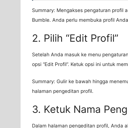
Summary: Mengakses pengaturan profil 
Bumble. Anda perlu membuka profil Anda 
2. Pilih “Edit Profil”
Setelah Anda masuk ke menu pengaturan
opsi “Edit Profil”. Ketuk opsi ini untuk 
Summary: Gulir ke bawah hingga menemuk
halaman pengeditan profil.
3. Ketuk Nama Pen
Dalam halaman pengeditan profil, Anda ak