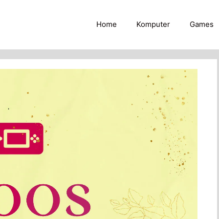
Home
Komputer
Games