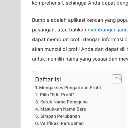
komprehensif, sehingga Anda dapat deng
Bumble adalah aplikasi kencan yang pop
pasangan, atau bahkan
membangun jari
dapat membuat profil dengan informasi 
akan muncul di profil Anda dan dapat dili
untuk memilih nama yang sesuai dan mewa
Daftar Isi
1. Mengakses Pengaturan Profil
2. Pilih “Edit Profil”
3. Ketuk Nama Pengguna
4. Masukkan Nama Baru
5. Simpan Perubahan
6. Verifikasi Perubahan