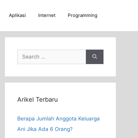
Aplikasi
Internet
Programming
Search
for:
Arikel Terbaru
Berapa Jumlah Anggota Keluarga
Ani Jika Ada 6 Orang?