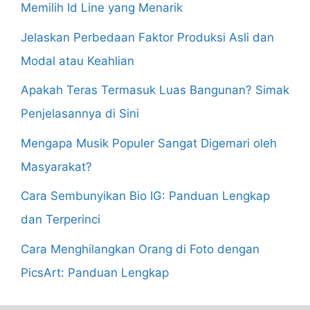
Memilih Id Line yang Menarik
Jelaskan Perbedaan Faktor Produksi Asli dan
Modal atau Keahlian
Apakah Teras Termasuk Luas Bangunan? Simak
Penjelasannya di Sini
Mengapa Musik Populer Sangat Digemari oleh
Masyarakat?
Cara Sembunyikan Bio IG: Panduan Lengkap
dan Terperinci
Cara Menghilangkan Orang di Foto dengan
PicsArt: Panduan Lengkap