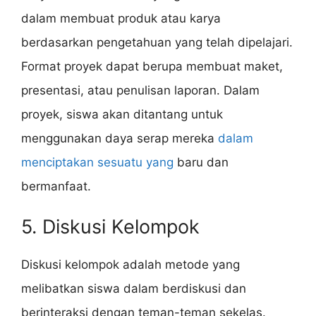
dalam membuat produk atau karya
berdasarkan pengetahuan yang telah dipelajari.
Format proyek dapat berupa membuat maket,
presentasi, atau penulisan laporan. Dalam
proyek, siswa akan ditantang untuk
menggunakan daya serap mereka
dalam
menciptakan sesuatu yang
baru dan
bermanfaat.
5. Diskusi Kelompok
Diskusi kelompok adalah metode yang
melibatkan siswa dalam berdiskusi dan
berinteraksi dengan teman-teman sekelas.