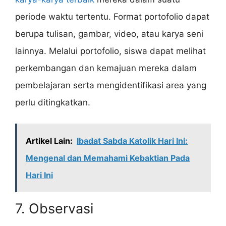
periode waktu tertentu. Format portofolio dapat
berupa tulisan, gambar, video, atau karya seni
lainnya. Melalui portofolio, siswa dapat melihat
perkembangan dan kemajuan mereka dalam
pembelajaran serta mengidentifikasi area yang
perlu ditingkatkan.
Artikel Lain:
Ibadat Sabda Katolik Hari Ini:
Mengenal dan Memahami Kebaktian Pada
Hari Ini
7. Observasi