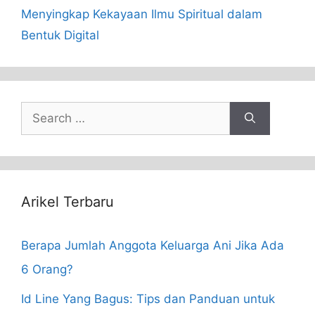
Menyingkap Kekayaan Ilmu Spiritual dalam
Bentuk Digital
Search
for:
Arikel Terbaru
Berapa Jumlah Anggota Keluarga Ani Jika Ada
6 Orang?
Id Line Yang Bagus: Tips dan Panduan untuk