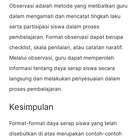
Observasi adalah metode yang melibatkan guru
dalam mengamati dan mencatat tingkah laku
serta partisipasi siswa dalam proses
pembelajaran. Format observasi dapat berupa
checklist, skala penilaian, atau catatan naratif.
Melalui observasi, guru dapat memperoleh
informasi tentang daya serap siswa secara
langsung dan melakukan penyesuaian dalam
proses pembelajaran.
Kesimpulan
Format-format daya serap siswa yang telah
disebutkan di atas merupakan contoh-contoh