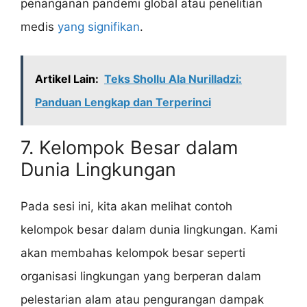
penanganan pandemi global atau penelitian
medis
yang signifikan
.
Artikel Lain:
Teks Shollu Ala Nurilladzi:
Panduan Lengkap dan Terperinci
7. Kelompok Besar dalam
Dunia Lingkungan
Pada sesi ini, kita akan melihat contoh
kelompok besar dalam dunia lingkungan. Kami
akan membahas kelompok besar seperti
organisasi lingkungan yang berperan dalam
pelestarian alam atau pengurangan dampak