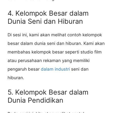
4. Kelompok Besar dalam
Dunia Seni dan Hiburan
Di sesi ini, kami akan melihat contoh kelompok
besar dalam dunia seni dan hiburan. Kami akan
membahas kelompok besar seperti studio film
atau perusahaan rekaman yang memiliki
pengaruh besar
dalam industri
seni dan
hiburan.
5. Kelompok Besar dalam
Dunia Pendidikan