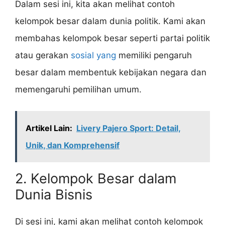
Dalam sesi ini, kita akan melihat contoh
kelompok besar dalam dunia politik. Kami akan
membahas kelompok besar seperti partai politik
atau gerakan
sosial yang
memiliki pengaruh
besar dalam membentuk kebijakan negara dan
memengaruhi pemilihan umum.
Artikel Lain:
Livery Pajero Sport: Detail,
Unik, dan Komprehensif
2. Kelompok Besar dalam
Dunia Bisnis
Di sesi ini, kami akan melihat contoh kelompok