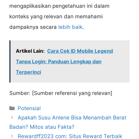
mengaplikasikan pengetahuan ini dalam
konteks yang relevan dan memahami
dampaknya secara
lebih baik
.
Artikel Lain:
Cara Cek ID Mobile Legend
Tanpa Login: Panduan Lengkap dan
Terperinci
Sumber: [Sumber referensi yang relevan]
Categories
Potensial
Apakah Susu Anlene Bisa Menambah Berat
Badan? Mitos atau Fakta?
Rewardff2023 com: Situs Reward Terbaik