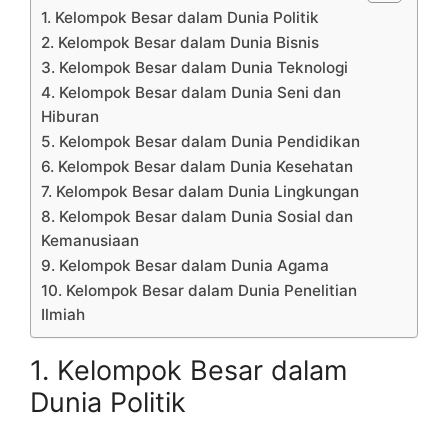
1. Kelompok Besar dalam Dunia Politik
2. Kelompok Besar dalam Dunia Bisnis
3. Kelompok Besar dalam Dunia Teknologi
4. Kelompok Besar dalam Dunia Seni dan
Hiburan
5. Kelompok Besar dalam Dunia Pendidikan
6. Kelompok Besar dalam Dunia Kesehatan
7. Kelompok Besar dalam Dunia Lingkungan
8. Kelompok Besar dalam Dunia Sosial dan
Kemanusiaan
9. Kelompok Besar dalam Dunia Agama
10. Kelompok Besar dalam Dunia Penelitian
Ilmiah
1. Kelompok Besar dalam
Dunia Politik