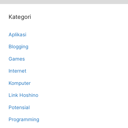
Kategori
Aplikasi
Blogging
Games
Internet
Komputer
Link Hoshino
Potensial
Programming