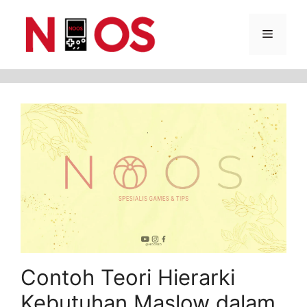
Skip
Menu
to
content
Contoh Teori Hierarki
Kebutuhan Maslow dalam