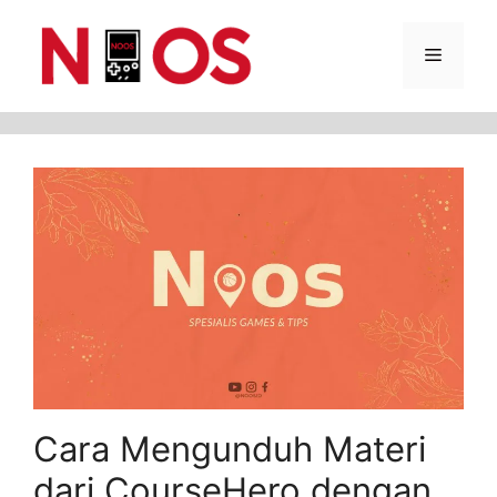
Skip
Menu
to
content
Cara Mengunduh Materi
dari CourseHero dengan