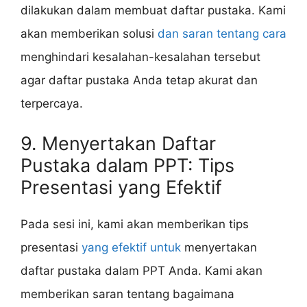
dilakukan dalam membuat daftar pustaka. Kami
akan memberikan solusi
dan saran tentang cara
menghindari kesalahan-kesalahan tersebut
agar daftar pustaka Anda tetap akurat dan
terpercaya.
9. Menyertakan Daftar
Pustaka dalam PPT: Tips
Presentasi yang Efektif
Pada sesi ini, kami akan memberikan tips
presentasi
yang efektif untuk
menyertakan
daftar pustaka dalam PPT Anda. Kami akan
memberikan saran tentang bagaimana