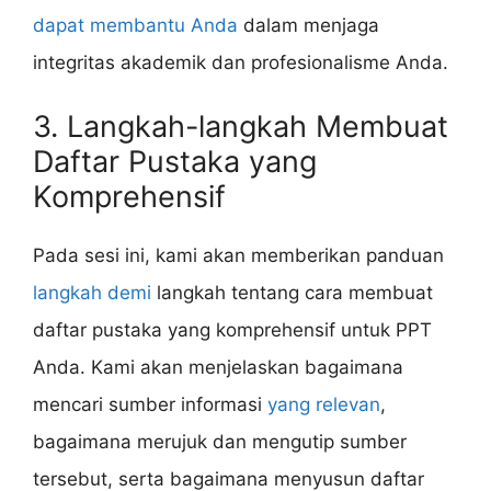
dapat membantu Anda
dalam menjaga
integritas akademik dan profesionalisme Anda.
3. Langkah-langkah Membuat
Daftar Pustaka yang
Komprehensif
Pada sesi ini, kami akan memberikan panduan
langkah demi
langkah tentang cara membuat
daftar pustaka yang komprehensif untuk PPT
Anda. Kami akan menjelaskan bagaimana
mencari sumber informasi
yang relevan
,
bagaimana merujuk dan mengutip sumber
tersebut, serta bagaimana menyusun daftar