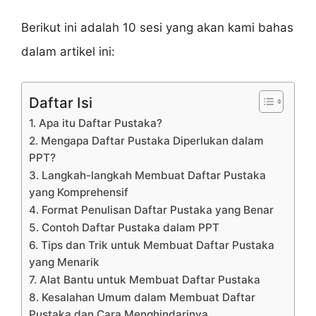
Berikut ini adalah 10 sesi yang akan kami bahas
dalam artikel ini:
Daftar Isi
1. Apa itu Daftar Pustaka?
2. Mengapa Daftar Pustaka Diperlukan dalam
PPT?
3. Langkah-langkah Membuat Daftar Pustaka
yang Komprehensif
4. Format Penulisan Daftar Pustaka yang Benar
5. Contoh Daftar Pustaka dalam PPT
6. Tips dan Trik untuk Membuat Daftar Pustaka
yang Menarik
7. Alat Bantu untuk Membuat Daftar Pustaka
8. Kesalahan Umum dalam Membuat Daftar
Pustaka dan Cara Menghindarinya