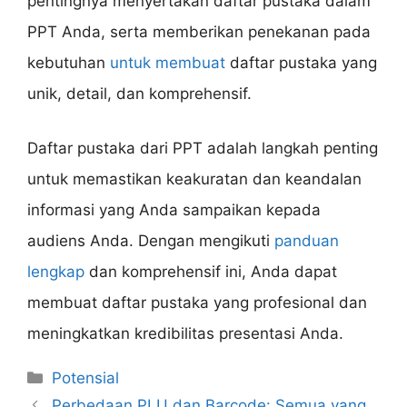
pentingnya menyertakan daftar pustaka dalam
PPT Anda, serta memberikan penekanan pada
kebutuhan
untuk membuat
daftar pustaka yang
unik, detail, dan komprehensif.
Daftar pustaka dari PPT adalah langkah penting
untuk memastikan keakuratan dan keandalan
informasi yang Anda sampaikan kepada
audiens Anda. Dengan mengikuti
panduan
lengkap
dan komprehensif ini, Anda dapat
membuat daftar pustaka yang profesional dan
meningkatkan kredibilitas presentasi Anda.
Categories
Potensial
Perbedaan PLU dan Barcode: Semua yang