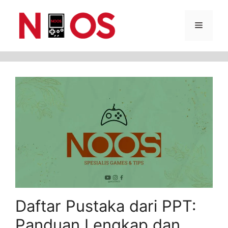
Skip
Menu
to
content
Daftar Pustaka dari PPT:
Panduan Lengkap dan