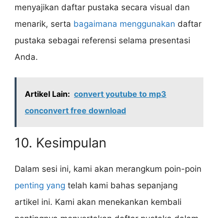
menyajikan daftar pustaka secara visual dan
menarik, serta
bagaimana menggunakan
daftar
pustaka sebagai referensi selama presentasi
Anda.
Artikel Lain:
convert youtube to mp3
conconvert free download
10. Kesimpulan
Dalam sesi ini, kami akan merangkum poin-poin
penting yang
telah kami bahas sepanjang
artikel ini. Kami akan menekankan kembali