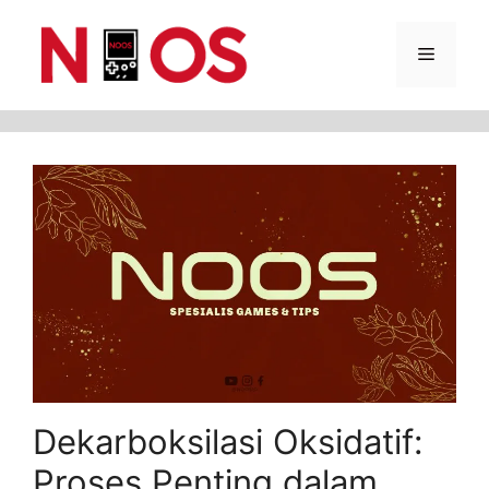
Skip
Menu
to
content
Dekarboksilasi Oksidatif:
Proses Penting dalam