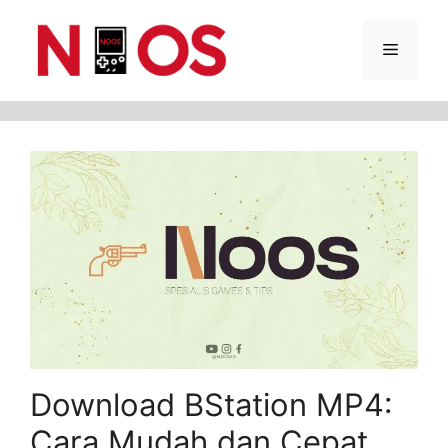
Skip
Menu
to
content
Download BStation MP4:
Cara Mudah dan Cepat