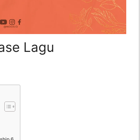
ase Lagu
ship 6