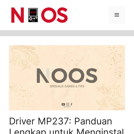
Skip
Menu
to
content
Driver MP237: Panduan
Lengkap untuk Menginstal