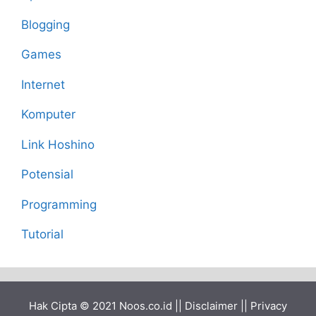
Blogging
Games
Internet
Komputer
Link Hoshino
Potensial
Programming
Tutorial
Hak Cipta © 2021
Noos.co.id
||
Disclaimer
||
Privacy