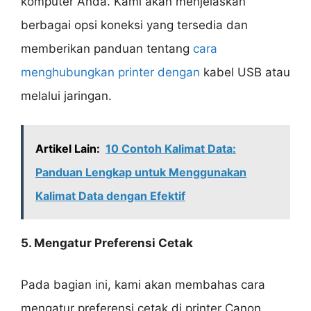
komputer Anda. Kami akan menjelaskan
berbagai opsi koneksi yang tersedia dan
memberikan panduan tentang
cara
menghubungkan printer dengan
kabel USB atau
melalui jaringan.
Artikel Lain:
10 Contoh Kalimat Data:
Panduan Lengkap untuk Menggunakan
Kalimat Data dengan Efektif
5. Mengatur Preferensi Cetak
Pada bagian ini, kami akan membahas cara
mengatur preferensi cetak di printer Canon