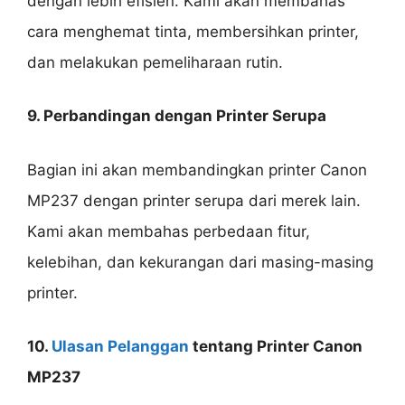
dengan lebih efisien. Kami akan membahas
cara menghemat tinta, membersihkan printer,
dan melakukan pemeliharaan rutin.
9. Perbandingan dengan Printer Serupa
Bagian ini akan membandingkan printer Canon
MP237 dengan printer serupa dari merek lain.
Kami akan membahas perbedaan fitur,
kelebihan, dan kekurangan dari masing-masing
printer.
10.
Ulasan Pelanggan
tentang Printer Canon
MP237