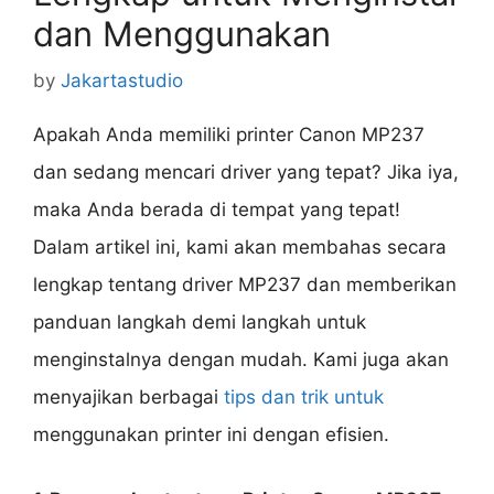
dan Menggunakan
by
Jakartastudio
Apakah Anda memiliki printer Canon MP237
dan sedang mencari driver yang tepat? Jika iya,
maka Anda berada di tempat yang tepat!
Dalam artikel ini, kami akan membahas secara
lengkap tentang driver MP237 dan memberikan
panduan langkah demi langkah untuk
menginstalnya dengan mudah. Kami juga akan
menyajikan berbagai
tips dan trik untuk
menggunakan printer ini dengan efisien.