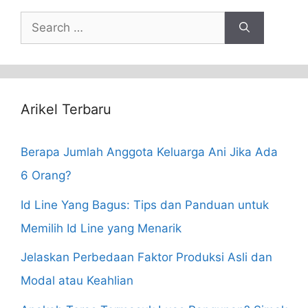
Search
for:
Arikel Terbaru
Berapa Jumlah Anggota Keluarga Ani Jika Ada
6 Orang?
Id Line Yang Bagus: Tips dan Panduan untuk
Memilih Id Line yang Menarik
Jelaskan Perbedaan Faktor Produksi Asli dan
Modal atau Keahlian