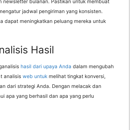
n newsletter bulanan. Pastikan untuk membuat
 mengatur jadwal pengiriman yang konsisten.
da dapat meningkatkan peluang mereka untuk
lisis Hasil
ganalisis
hasil dari upaya Anda
dalam mengubah
t analisis
web untuk
melihat tingkat konversi,
an dari strategi Anda. Dengan melacak dan
i apa yang berhasil dan apa yang perlu