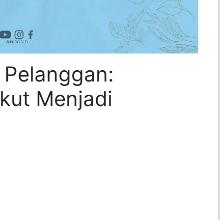
i Pelanggan:
kut Menjadi