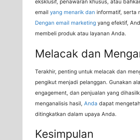
eksklusif, penawaran khusus, atau bahka
email
yang menarik dan
informatif, serta
Dengan email marketing
yang efektif, An
membeli produk atau layanan Anda.
Melacak dan Mengana
Terakhir, penting untuk melacak dan men
pengikut menjadi pelanggan. Gunakan ala
engagement, dan penjualan yang dihasilk
menganalisis hasil,
Anda
dapat mengetahu
ditingkatkan dalam upaya Anda.
Kesimpulan