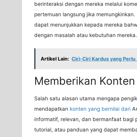
berinteraksi dengan mereka melalui kom
pertemuan langsung jika memungkinkan. 
dapat menunjukkan kepada mereka bahw
dengan masalah atau kebutuhan mereka.
Artikel Lain:
Ciri-Ciri Kardus yang Perlu
Memberikan Konten B
Salah satu alasan utama mengapa pengik
mendapatkan
konten yang bernilai dari
An
informatif, relevan, dan bermanfaat bagi
tutorial, atau panduan yang dapat memb