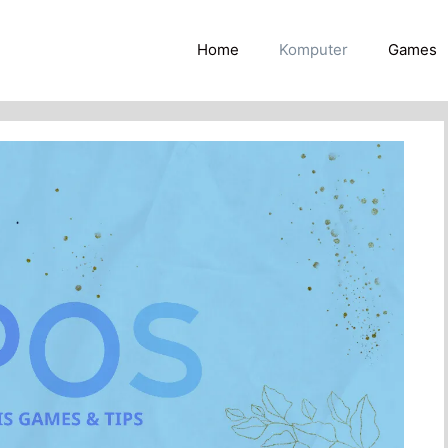
Home
Komputer
Games