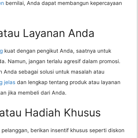
en
bernilai, Anda dapat membangun kepercayaan
atau Layanan Anda
g
kuat dengan pengikut Anda, saatnya untuk
. Namun, jangan terlalu agresif dalam promosi.
n Anda sebagai solusi untuk masalah atau
g jelas
dan lengkap tentang produk atau layanan
an jika membeli dari Anda.
atau Hadiah Khusus
elanggan, berikan insentif khusus seperti diskon