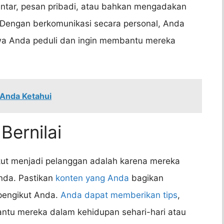
entar, pesan pribadi, atau bahkan mengadakan
Dengan berkomunikasi secara personal, Anda
a Anda peduli dan ingin membantu mereka
 Anda Ketahui
ernilai
ut menjadi pelanggan adalah karena mereka
da. Pastikan
konten yang Anda
bagikan
 pengikut Anda.
Anda dapat memberikan tips
,
antu mereka dalam kehidupan sehari-hari atau