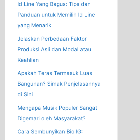
Id Line Yang Bagus: Tips dan
Panduan untuk Memilih Id Line
yang Menarik
Jelaskan Perbedaan Faktor
Produksi Asli dan Modal atau
Keahlian
Apakah Teras Termasuk Luas
Bangunan? Simak Penjelasannya
di Sini
Mengapa Musik Populer Sangat
Digemari oleh Masyarakat?
Cara Sembunyikan Bio IG: