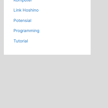
Link Hoshino
Potensial
Programming
Tutorial